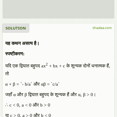
SOLUTION
shaalaa.com
यह कथन असत्य है।
स्पष्टीकरण:
2
यदि एक द्विघात बहुपद ax
+ bx + c के शून्यक दोनों धनात्मक हैं,
तो
α + β = `- b/a` और αβ = `c/a`
जहाँ α और β द्विघात बहुपद के शून्यक हैं और α, β > 0।
∴ c < 0, a < 0 और b > 0
या c > 0, a > 0 और b < 0