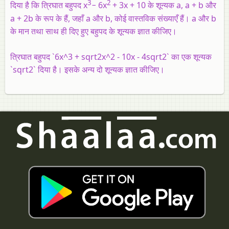
3
2
दिया है कि त्रिघात बहुपद x
− 6x
+ 3x + 10 के शून्यक a, a + b और
a + 2b के रूप के हैं, जहाँ a और b, कोई वास्तविक संख्याएँ हैं। a और b
के मान तथा साथ ही दिए हुए बहुपद के शून्यक ज्ञात कीजिए।
त्रिघात बहुपद `6x^3 + sqrt2x^2 - 10x - 4sqrt2` का एक शून्यक
`sqrt2` दिया है। इसके अन्य दो शून्यक ज्ञात कीजिए।