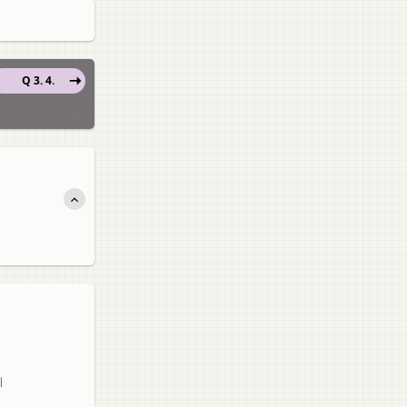
Q 3. 4.
ा।