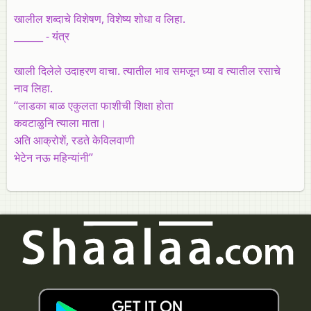
खालील शब्दाचे विशेषण, विशेष्य शोधा व लिहा.
______ - यंत्र
खाली दिलेले उदाहरण वाचा. त्यातील भाव समजून घ्या व त्यातील रसाचे
नाव लिहा.
‘‘लाडका बाळ एकुलता फाशीची शिक्षा होता
कवटाळुनि त्याला माता।
अति आक्रोशें, रडते केविलवाणी
भेटेन नऊ महिन्यांनी’’