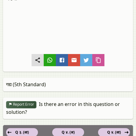
गद्य (5th Standard)
Is there an error in this question or
Report Error
solution?
Q ३. (आ)
Q ४. (अ)
Q ४. (आ)