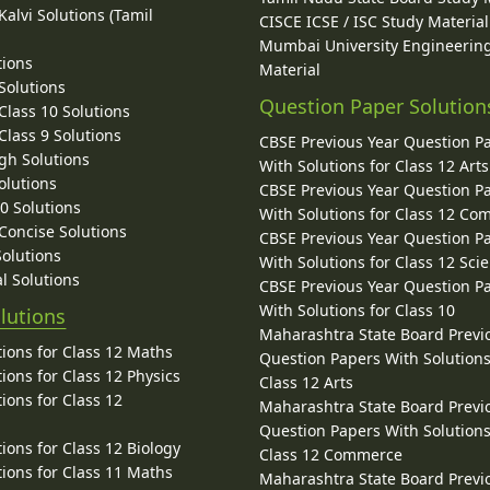
alvi Solutions (Tamil
CISCE ICSE / ISC Study Material
Mumbai University Engineerin
tions
Material
Solutions
Question Paper Solution
lass 10 Solutions
lass 9 Solutions
CBSE Previous Year Question P
gh Solutions
With Solutions for Class 12 Arts
olutions
CBSE Previous Year Question P
10 Solutions
With Solutions for Class 12 C
 Concise Solutions
CBSE Previous Year Question P
Solutions
With Solutions for Class 12 Sci
l Solutions
CBSE Previous Year Question P
With Solutions for Class 10
lutions
Maharashtra State Board Previ
ions for Class 12 Maths
Question Papers With Solutions
ions for Class 12 Physics
Class 12 Arts
ions for Class 12
Maharashtra State Board Previ
Question Papers With Solutions
ions for Class 12 Biology
Class 12 Commerce
ions for Class 11 Maths
Maharashtra State Board Previ