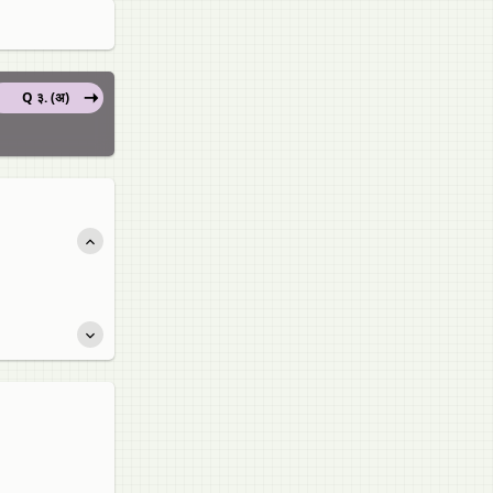
Q ३. (अ)