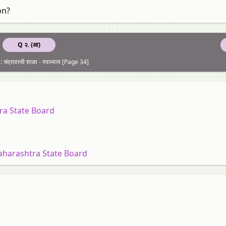
on?
Q २. (आ)
चंद्रावरची शाळा - स्वाध्याय [Page 34]
ra State Board
aharashtra State Board