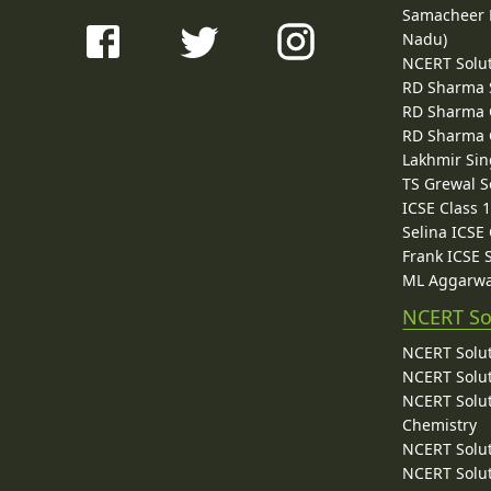
Samacheer K
Nadu)
NCERT Solu
RD Sharma 
RD Sharma C
RD Sharma C
Lakhmir Sin
TS Grewal S
ICSE Class 
Selina ICSE
Frank ICSE 
ML Aggarwa
NCERT So
NCERT Solut
NCERT Solut
NCERT Solut
Chemistry
NCERT Solut
NCERT Solut