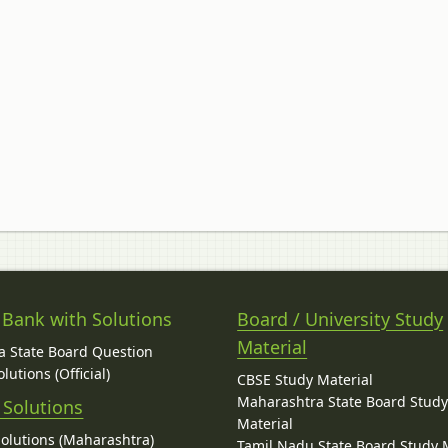
 Bank with Solutions
Board / University Study
Material
 State Board Question
lutions (Official)
CBSE Study Material
Maharashtra State Board Stud
 Solutions
Material
Solutions (Maharashtra)
Tamil Nadu State Board Study 