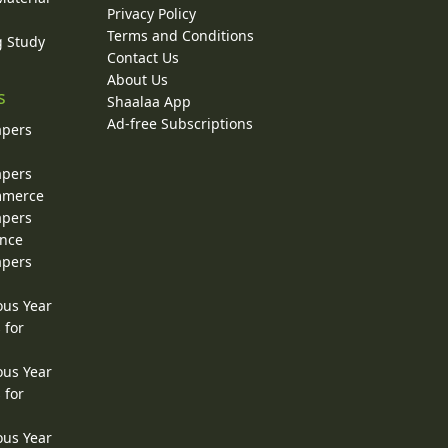
Privacy Policy
Terms and Conditions
g Study
Contact Us
About Us
s
Shaalaa App
Ad-free Subscriptions
apers
apers
ommerce
apers
ence
apers
ous Year
 for
ous Year
 for
ous Year