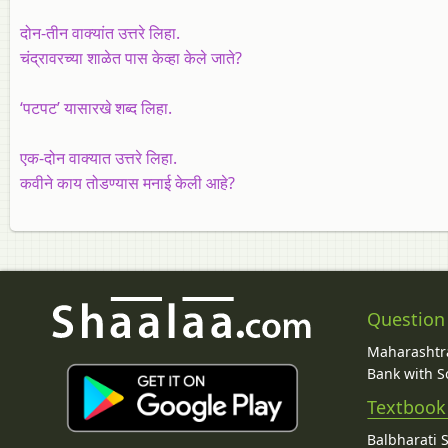
दोन-तीन वाक्यांत उत्तरे लिहा.
चंद्रावरच्या शाळेत पास केव्हा केले जाते?
‘पटपट’ यासारखे शब्द लिहा.
एक-दोन वाक्यात उत्तरे लिहा.
कवीने काय तोडण्यास मनाई केली आहे?
Question
Maharashtra
Bank with So
Textbook
Balbharati 