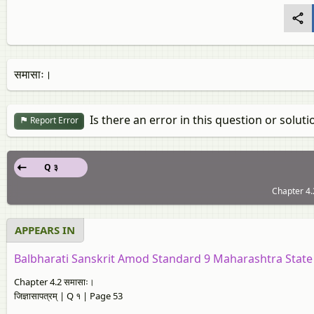
समासाः।
Is there an error in this question or soluti
Report Error
Q ३
Chapter 4.2:
APPEARS IN
Balbharati Sanskrit Amod Standard 9 Maharashtra State
Chapter 4.2 समासाः।
जिज्ञासापत्रम्‌ | Q १ | Page 53