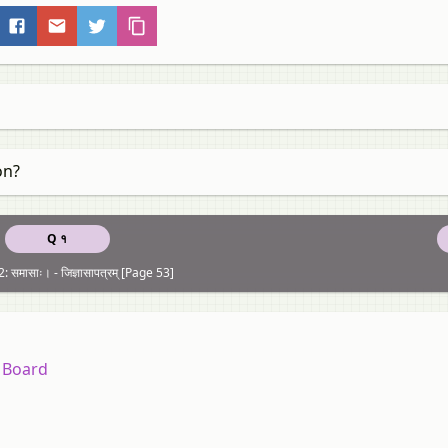
on?
Q १
 समासाः। - जिज्ञासापत्रम्‌ [Page 53]
 Board