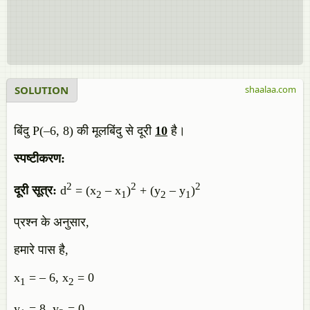
SOLUTION
shaalaa.com
बिंदु P(–6, 8) की मूलबिंदु से दूरी
10
है।
स्पष्टीकरण:
2
2
2
दूरी सूत्र:
d
= (x
– x
)
+ (y
– y
)
2
1
2
1
प्रश्न के अनुसार,
हमारे पास है,
x
= – 6, x
= 0
1
2
y
= 8, y
= 0