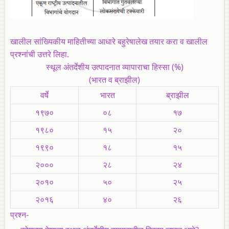
खालील सांख्यिकीय माहितीच्या आधारे बहुरेषालेख तयार करा व खालील
प्रश्नांची उत्तरे लिहा.
स्थूल अंतर्देशीय उत्पादनात व्यापाराचा हिस्सा (%)
(भारत व ब्राझील)
वर्षे
भारत
ब्राझील
१९७०
०८
१७
१९८०
१५
२०
१९९०
१८
१५
२०००
२८
२४
२०१०
५०
२५
२०१६
४०
२६
प्रश्न-