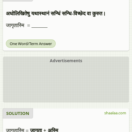
अधोलिखितेषु यथास्थानं सन्धिं सन्धि-विच्छेद वा कुरुत।
जागृतास्मि = ______
One Word/Term Answer
Advertisements
SOLUTION
shaalaa.com
जागृतास्मि =
जागृता + अस्मि