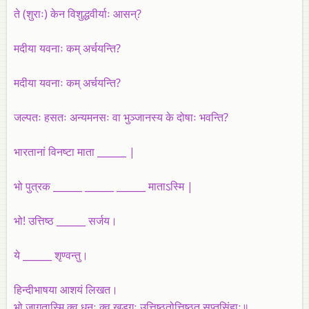
ते (शुराः) केन विशुद्धवीर्याः आसन्‌?
मदीया यवनाः कम्‌ अर्चयन्ति?
मदीया यवनाः कम्‌ अर्चयन्ति?
जल्पतः हसतः अन्यमनसः वा भुञ्जानस्य के दोषाः भवन्ति?
भारतानां विनष्टा माता ______ |
भो पुत्रक ______ ______ ______ माताऽस्मि |
भो! उत्तिष्ठ ______ सर्जय।
ये ______ शृण्वन्तु।
हिन्दीभाषया आशयं लिखत।
भो जागृतास्मि क्व धनुः क्व खड्गः उत्तिष्ठतोत्तिष्ठत सुप्तसिंहाः॥