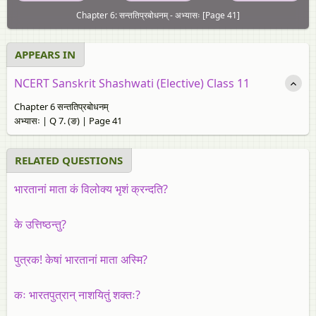
Chapter 6: सन्ततिप्रबोधनम् - अभ्यासः [Page 41]
APPEARS IN
NCERT Sanskrit Shashwati (Elective) Class 11
Chapter 6 सन्ततिप्रबोधनम्
अभ्यासः | Q 7. (ङ) | Page 41
RELATED QUESTIONS
भारतानां माता कं विलोक्य भृशं क्रन्दति?
के उत्तिष्ठन्तु?
पुत्रक! केषां भारतानां माता अस्मि?
कः भारतपुत्रान्‌ नाशयितुं शक्तः?