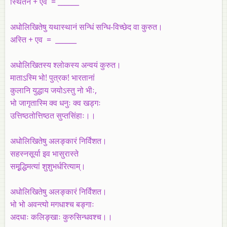
स्थितेन + एव = ______
अधोलिखितेषु यथास्थानं सन्धिं सन्धि-विच्छेद वा कुरुत।
अस्ति + एव = ______
अधोलिखितस्य श्लोकस्य अन्वयं कुरुत।
माताऽस्मि भो! पुत्रक! भारतानां
कुलानि युद्धाय जयोऽस्तु नो भीः,
भो जागृतास्मि क्व धनुः क्व खड्गः
उत्तिष्ठतोत्तिष्ठत सुप्तसिंहाः।।
अधोलिखितेषु अलङ्कारं निर्विंशत।
सहस्नसूर्या इव भासुरास्ते
समूृद्धिमत्यां शुशुभर्धरित्याम्‌।
अधोलिखितेषु अलङ्कारं निर्विंशत।
भो भो अवन्त्यो मगधाश्च बङ्गाः
अदधाः कलिङ्खाः कुरुसिन्धवश्च।।