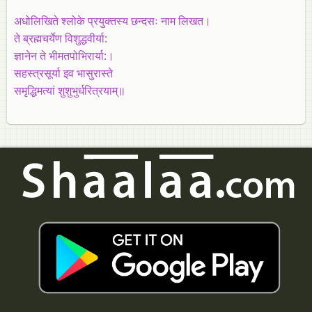
अधोलिखिते श्लोके प्रयुक्तस्य छन्दसः नाम लिखत।
ते ब्रह्मचर्येण विशुद्धवीर्या:
ज्ञानेन ते भीमतपोभिरार्या:।
सहस्त्रसूर्या इव भासुरास्ते
समृद्धिमत्यां शुशुभुर्धरित्रयाम्‌॥