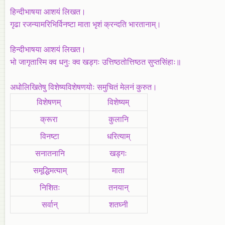
हिन्दीभाषया आशयं लिखत।
गृढा रजन्यामरिभिर्विनष्टा माता भृशं क्रन्दति भारतानाम्‌।
हिन्दीभाषया आशयं लिखत।
भो जागृतास्मि क्व धनुः क्व खड्गः उत्तिष्ठतोत्तिष्ठत सुप्तसिंहाः॥
अधोलिखितेषु विशेष्यविशेषणयोः समुचितं मेलनं कुरुत।
विशेषणम्‌
विशेष्यम्‌
क्रूरा
कुलानि
विनष्टा
धरित्याम्‌
सनातनानि
खड्गः
समूद्धिमत्याम्‌
माता
निशितः
तनयान्‌
सर्वान्‌
शतघ्नी