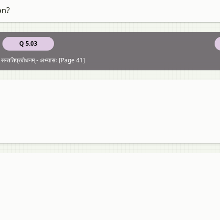
on?
Q 5.03
सन्ततिप्रबोधनम् - अभ्यासः [Page 41]