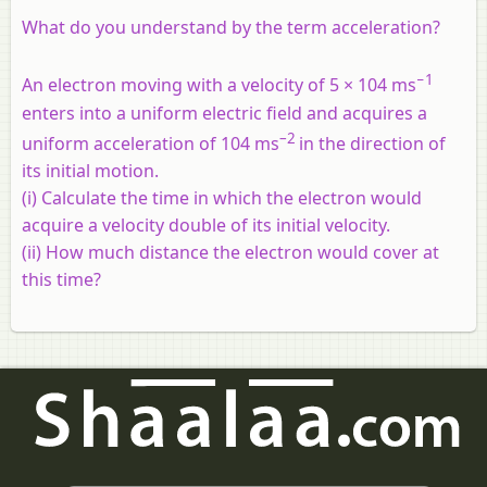
What do you understand by the term acceleration?
−1
An electron moving with a velocity of 5 × 104 ms
enters into a uniform electric field and acquires a
–2
uniform acceleration of 104 ms
in the direction of
its initial motion.
(i) Calculate the time in which the electron would
acquire a velocity double of its initial velocity.
(ii) How much distance the electron would cover at
this time?