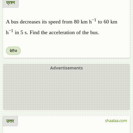
प्रश्न
−1
A bus decreases its speed from 80 km h
to 60 km
−1
h
in 5 s. Find the acceleration of the bus.
बेरीज
Advertisements
उत्तर
shaalaa.com