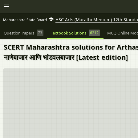
HSC Arts (Marathi Medium) 12th Standard
Maharashtra State Board
Question Papers
73
Textbook Solutions
6212
MCQ Online Moc
SCERT Maharashtra solutions for Arthas
नाणेबाजार आणि भांडवलबाजार [Latest edition]