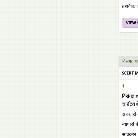
ठरावीक क
VIEW
विसंगत श
SCERT Ma
1
विसंगत 
संघटित क्ष
सहकारी 
व्यापारी 
सावकार