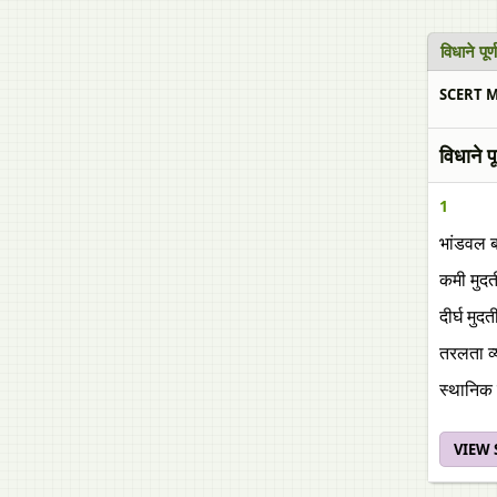
विधाने पूर
SCERT Ma
विधाने पू
1
भांडवल 
कमी मुदत
दीर्घ मुद
तरलता व्
स्थानिक 
VIEW