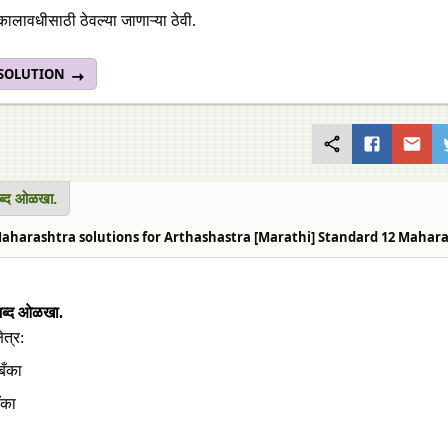
ालावधीसाठी ठेवल्या जाणाऱ्या ठेवी.
 SOLUTION
ब्द ओळखा.
harashtra solutions for Arthashastra [Marathi] Standard 12 Maharashtra 
शब्द ओळखा.
ेत्र:
बँका
बँका