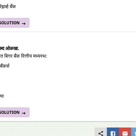
झर्व्ह बँक
 SOLUTION
शब्द ओळखा.
त बिगर बँक वित्तीय मध्यस्थ:
बँकर्स
्या
 SOLUTION