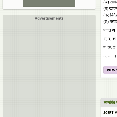
(अ) सार्व
(ब) खाजगी
(क) विदे
Advertisements
(ड) मध्यव
फक्त अ
अ, ब, क
ब, क, ड
अ, क, ड
VIEW
सहसंबंध प
SCERT Ma