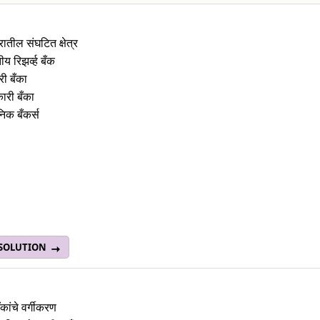
ातील संघटित क्षेत्र
य रिझर्व्ह बँक
ारी बँका
ारी बँका
निक बँकर्स
 SOLUTION
बँकांचे वर्गीकरण