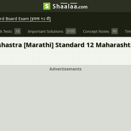
 Board Exam [इयत्ता १२ वी]
k Tests
16
Important Solutions
3195
Concept Notes
90
Tim
hastra [Marathi] Standard 12 Maharashtra
Advertisements