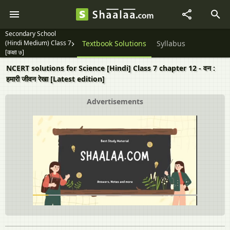
Secondary School
(Hindi Medium) Class 7
Textbook Solutions
Syllabus
[कक्षा ७]
NCERT solutions for Science [Hindi] Class 7 chapter 12 - वन :
हमारी जीवन रेखा [Latest edition]
Advertisements