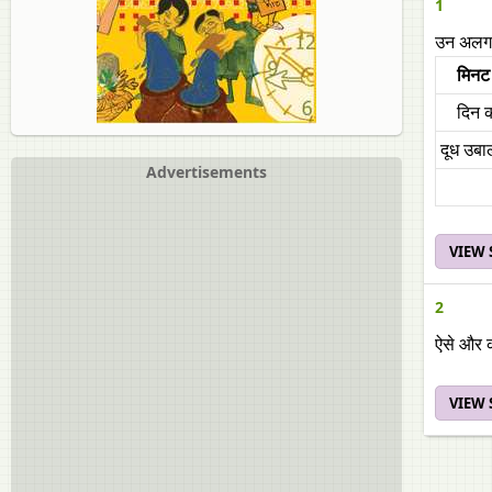
1
उन अलग 
मिनट 
दिन क
दूध उबा
Advertisements
VIEW
2
ऐसे और क
VIEW