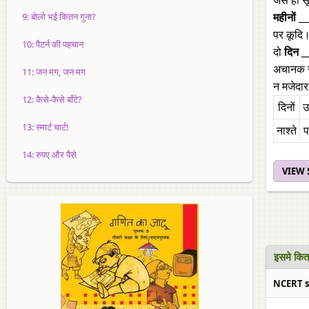
जैसे ही 
9: बोलो भई कितन गुना?
महीनों 
पर कूदि।
10: पैटर्न की पहचान
दो
दिन 
अचानक सु
11: जन मग, जन मग
न मजेदार
12: कैसे-कैसे बाँटे?
दिनों
उ
13: स्मार्ट चार्ट!
नाश्ते
14: रुपए और पैसे
VIEW
इसमे कि
NCERT so