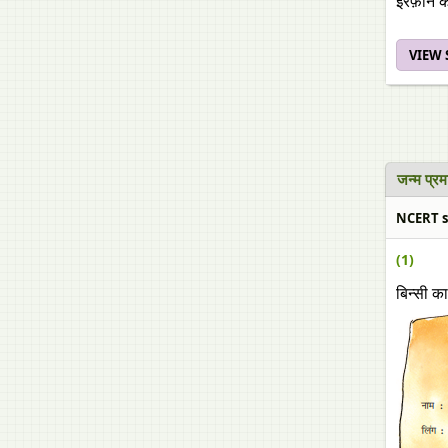
इरफ़ान की
VIEW
जन्म प्
NCERT so
(1)
बिन्सी क