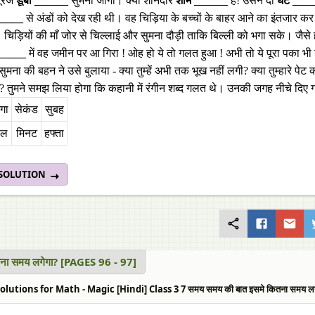
सूरज
डूबा ______
सुमना जागी। क्या शानदार
शाम ______
है! उसने दो
घंटे ___
______
से अंडों को देख रही थी। वह चिड़िया के बच्चों के बाहर आने का इंतजार
 चिड़ियों की माँ जोर से चिल्लाई और सुमना दौड़ी ताकि बिल्ली को भगा सके। जैसे
______
में वह जमीन पर आ गिरा ! ओह हो ये तो गलत हुआ ! अभी तो ये पूरा पका भी
मना की बहन ने उसे बुलाया - क्या तुम्हें अभी तक भूख नहीं लगी? क्या तुम्हारे पे
? तुमने समझ लिया होगा कि कहानी में रंगीन शब्द गलत थे। उनकी जगह नीचे दिए गए
गा
सेकंड
सुबह
पल
मिनट
हफ्ता
 SOLUTION
तना समय लगेगा? [PAGES 96 - 97]
lutions for Math - Magic [Hindi] Class 3 7 समय समय की बात इसमे कितना समय लगे