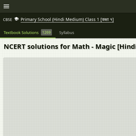
Primary School (Hindi Medium) Class 1 [कक्षा १]
CBSE
Textbook Solutions
1269
Syllabus
NCERT solutions for Math - Magic [Hindi] 