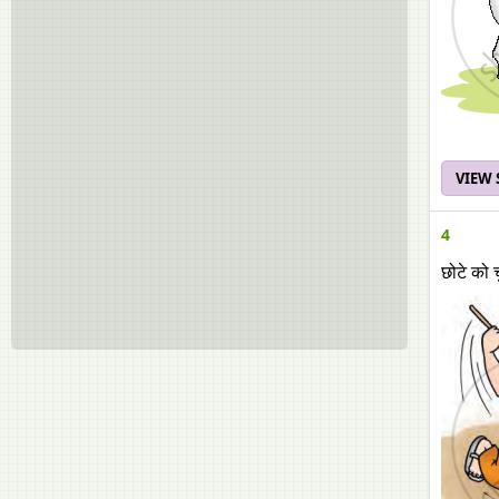
VIEW
4
छोटे को 