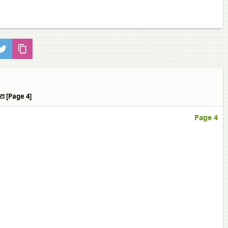
टा [Page 4]
Page 4