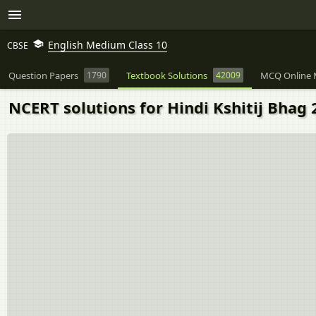
English Medium Class 10
CBSE
Question Papers
1790
Textbook Solutions
42009
MCQ Online 
NCERT solutions for Hindi Kshitij Bhag 2 Cla