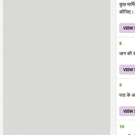
कुछ मार्
कीजिए।
VIEW
8
धान की र
VIEW
9
पाठ के आ
VIEW
10