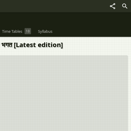
Time Tables
18
Syllabus
न भगत [Latest edition]