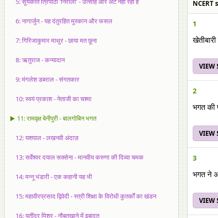
5: सूर्यकांत त्रिपाठी 'निराला' - उत्साह और अट नहीं रही है
NCERT sol
6: नागार्जुन - यह दंतुरहित मुस्कान और फसल
1
7: गिरिजाकुमार माथुर - छाया मत छूना
खेतीबारी
8: ऋतुराज - कन्यादान
VIEW
9: मंगलेश डबराल - संगतकार
2
10: स्वयं प्रकाश - नेताजी का चश्मा
भगत की पु
▶ 11: रामवृक्ष बेनीपुरी - बालगोबिन भगत
VIEW
12: यशपाल - लखनवी अंदाज़
13: सर्वेश्वर दयाल सक्सेना - मानवीय करुणा की दिव्या चमक
3
भगत ने अप
14: मन्नू भंडारी - एक कहानी यह भी
15: महावीरप्रसाद द्विवेदी - स्त्री शिक्षा के विरोधी कुतर्कों का खंडन
VIEW
16: यतींद्र मिश्र - नौबतखाने में इबादत