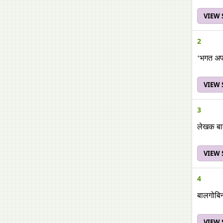
VIEW
2
‘भगत अपन
VIEW
3
लेखक बाल
VIEW
4
बालगोबिन
VIEW