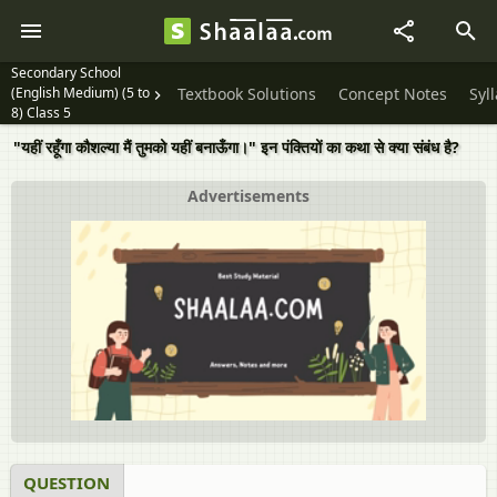
Secondary School
(English Medium) (5 to
Textbook Solutions
Concept Notes
Syl
8) Class 5
"यहीं रहूँगा कौशल्या मैं तुमको यहीं बनाऊँगा।" इन पंक्तियों का कथा से क्या संबंध है?
Advertisements
QUESTION