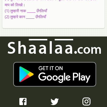
माप को लिखो।
(1) तुम्हारी नाक _____ उँगलियाँ
(2) तुम्हारे कान _____ उँगलियाँ