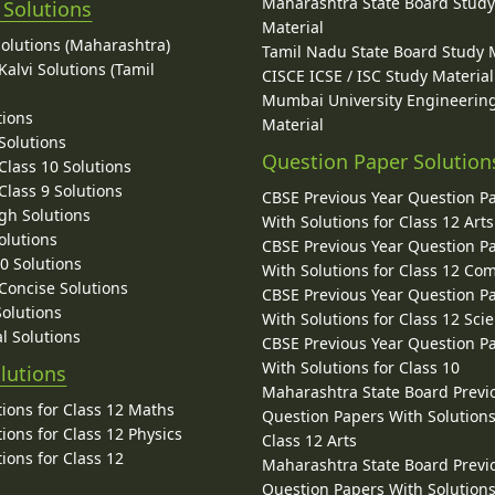
Maharashtra State Board Stud
 Solutions
Material
Solutions (Maharashtra)
Tamil Nadu State Board Study 
alvi Solutions (Tamil
CISCE ICSE / ISC Study Material
Mumbai University Engineerin
tions
Material
Solutions
Question Paper Solution
lass 10 Solutions
lass 9 Solutions
CBSE Previous Year Question P
gh Solutions
With Solutions for Class 12 Arts
olutions
CBSE Previous Year Question P
10 Solutions
With Solutions for Class 12 C
 Concise Solutions
CBSE Previous Year Question P
Solutions
With Solutions for Class 12 Sci
l Solutions
CBSE Previous Year Question P
With Solutions for Class 10
lutions
Maharashtra State Board Previ
ions for Class 12 Maths
Question Papers With Solutions
ions for Class 12 Physics
Class 12 Arts
ions for Class 12
Maharashtra State Board Previ
Question Papers With Solutions