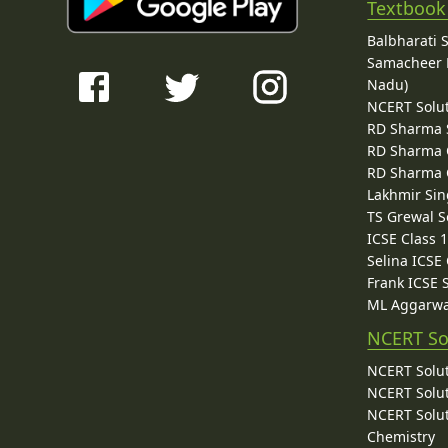
Textbook
Balbharati 
Samacheer K
Nadu)
NCERT Solu
RD Sharma 
RD Sharma C
RD Sharma C
Lakhmir Sin
TS Grewal S
ICSE Class 
Selina ICSE
Frank ICSE 
ML Aggarwa
NCERT So
NCERT Solut
NCERT Solut
NCERT Solut
Chemistry