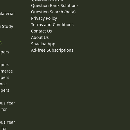
y
Question Bank Solutions
Question Search (beta)
Material
Privacy Policy
Terms and Conditions
g Study
Contact Us
About Us
s
Shaalaa App
Ad-free Subscriptions
apers
apers
ommerce
apers
ence
apers
ous Year
 for
ous Year
 for