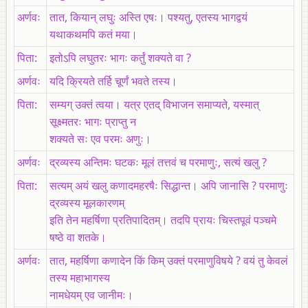
अर्णवः
तात, कियान्‌ लघुः अस्ति एषः। पश्यतु, एतस्य भागद्वयं
यथाकथमपि कतं मया।
पिता:
इतोऽपि लघुतरः भागः कर्तुं शक्यते वा ?
अर्णवः
यदि क्रियते तर्हि चूर्णं भवते तस्य।
पिता:
सम्यग्‌ उक्तं त्वया। यत्र एतद्‌ विभाजन समाप्यते, यस्मात्‌
सूक्ष्मतरः भागः प्राप्तु न
शक्यते सः एव परमः अणुः।
अर्णवः
द्रव्यस्य अन्तिमः घटकः मूलं तत्तवं च परमाणुः, सत्यं खलु ?
पिता:
सत्यम्‌ अयं खलु कणादमहरषैः सिद्धान्त। अपि जानासि ? परमाणुः
द्रव्यस्य मूलकारणम्‌
इति तेन महर्षिणा प्रतिपादितम्‌। तदपि प्रायः चिस्तपूवं पञ्चमे
षष्ठे वा शतके।
अर्णवः
तात, महर्षिणा कणादेन किं किम्‌ उक्तं परमाणुविषये ? वयं तु केवलं
तस्य महाभागस्य
नामधेयम्‌ एव जानीमः।