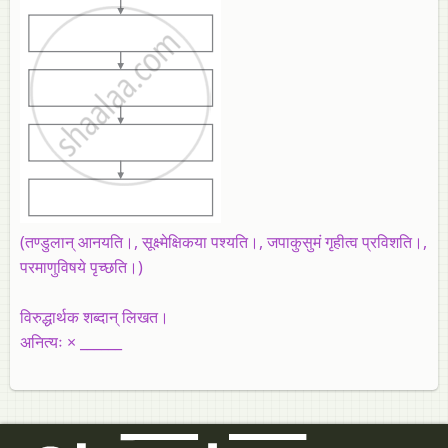
(तण्डुलान्‌ आनयति।, सूक्ष्मेक्षिकया पश्यति।, जपाकुसुमं गृहीत्व प्रविशति।,
परमाणुविषये पृच्छति।)
विरुद्धार्थक शब्दान्‌ लिखत।
अनित्यः × ______