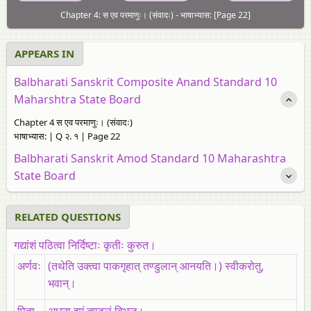
Chapter 4: स एव परमाणुः। (संवादः) - भाषाभ्यास: [Page 22]
APPEARS IN
Balbharati Sanskrit Composite Anand Standard 10
Maharshtra State Board
Chapter 4 स एव परमाणुः। (संवादः)
भाषाभ्यास: | Q २. १ | Page 22
Balbharati Sanskrit Amod Standard 10 Maharashtra
State Board
RELATED QUESTIONS
गद्यांशं पठित्वा निर्दिष्टाः कृतीः कुरुत।
अर्णवः
(तथेति उक्त्वा पाकगृहात्‌ तण्डुलान्‌ आनयति।) स्वीकरोतु,
भवान्‌।
पिता
अधुना इमं तण्डुलं विभज।