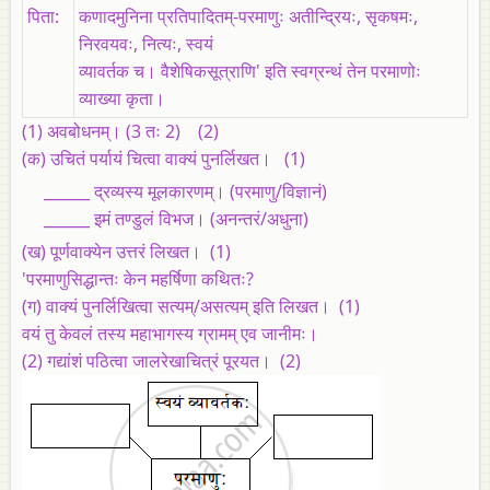
पिता:
कणादमुनिना प्रतिपादितम्‌-परमाणुः अतीन्द्रियः, सृकषमः,
निरवयवः, नित्यः, स्वयं
व्यावर्तक च। वैशेषिकसूत्राणि' इति स्वग्रन्थं तेन परमाणोः
व्याख्या कृता।
(1)
अवबोधनम्‌। (3 तः 2)
(2)
(क)
उचितं पर्यायं चित्वा वाक्यं पुनर्लिखत। (1)
______ द्रव्यस्य मूलकारणम्‌। (परमाणु/विज्ञानं)
______ इमं तण्डुलं विभज। (अनन्तरं/अधुना)
(ख)
पूर्णवाक्येन उत्तरं लिखत। (1)
'परमाणुसिद्धान्तः केन महर्षिणा कथितः?
(ग)
वाक्यं पुनर्लिखित्वा सत्यम्‌/असत्यम्‌ इति लिखत। (1)
वयं तु केवलं तस्य महाभागस्य ग्रामम्‌ एव जानीमः।
(2)
गद्यांशं पठित्वा जालरेखाचित्रं पूरयत।
(2)