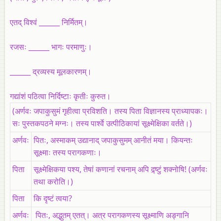
एतद् विश्वं ______ निर्मितम्।
रजसः ______ भागः परमाणुः।
______ द्रव्यस्य मूलकारणम्।
गद्यांशं पठित्वा निर्दिष्टाः कृतीः कुरुत।
(अर्णवः जपाकुसुमं गृहीत्वा प्रविशति। तस्य पिता विज्ञानस्य प्राध्यापकः।
सः पुस्तकपठने मग्नः। तस्य पार्श्वे उत्पीठिकायां सूक्ष्मेक्षिका वर्तते।)
अर्णवः
पितः, अस्माकम्‌ उद्यानाद्‌ जपाकुसुमम्‌ आनीतं मया। कियन्तः
सूक्ष्माः तस्य परागकणाः।
पिता
सूक्ष्मेक्षिकया पश्य, तेषां कणानां रचनाम्‌ अपि द्र्ष्टुं शक्नोषि! (अर्णवः
तथा करोति।)
पिता
कि दृष्टं त्वया?
अर्णवः
पितः, अद्भुतम्‌ एतत्‌। अत्र परागकणस्य सूक्ष्माणि अङ्गानि