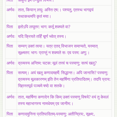
अर्णवः
तात, कियान्‌ लघुः अस्ति एष:। पश्यतु, एतस्थ भागद्वयं
यथाकथमपि कृतं मया।
पिता
इतोऽपि लघुतर: भाग: कर्तू शक्यते वा?
अर्णवः
यदि क्रियते तर्हिं चूर्ण भवेत्‌ तस्य।
पिता
सम्यग्‌ उक्तं त्वया। यत्र एतद्‌ विभाजन समाप्यते, यस्मात्‌
सूक्ष्मतर: भागः प्राप्तुं न शक्यते सः एव परम: अणु:।
अर्णवः
द्रव्यस्य अन्तिम: घटक: मूलं तत्त्वं च परमाणु: सत्यं खलु?
पिता
सत्यम्‌। अयं खलु कणादमहर्षे: सिद्धान्त। अपि जानासि? परमाणु:
द्रव्यस्य मूलकारणम्‌ इति तेन महर्षिणा प्रतिपादितम्‌। तदपि प्राय:
ख्रिस्तपूर्व पञ्चमे षष्ठे वा शतके।
अर्णवः
तात, महर्षिणा कणादेन कि किम्‌ उक्तं परमाणु विषये? वयं तु केवलं
तस्य महाभागस्य नामधेयम्‌ एव जानीम:।
पिता
कणादमुनिना प्रतिपादितम्‌-परमाणु: अतीन्द्रिय:, सूक्ष्म:,