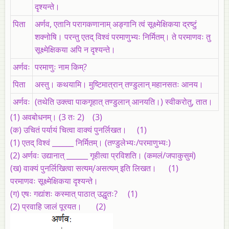
दृश्यन्ते।
पिता
अर्णव, एतानि परागकणानाम्‌ अङ्गानि त्वं सूक्ष्मेक्षिकया द्रष्टुं
शक्नोषि। परन्तु एतद्‌ विश्वं परमाणुभ्यः निर्मितम्‌। ते परमाणवः तु
सूक्ष्मेक्षिकया अपि न दृश्यन्ते।
अर्णवः
परमाणुः नाम किम्‌?
पिता
अस्तु। कथयामि। मुष्टिमात्रान्‌ तण्डुलान्‌ महानसतः आनय।
अर्णवः
(तथेति उक्त्वा पाकगृहात्‌ तण्डुलान्‌ आनयति।) स्वीकरोतु, तात।
(1)
अवबोधनम्‌। (3 तः 2) (3)
(क)
उचितं पर्यायं चित्वा वाक्यं पुनर्लिखत। (1)
(1)
एतद्‌ विश्वं ______ निर्मितम्‌। (तण्डुलेभ्यः/परमाणुभ्यः)
(2)
अर्णवः उद्यानात्‌ ______ गृहीत्वा प्रविशति। (कमलं/जपाकुसुमं)
(ख)
वाक्यं पुनर्लिखित्वा सत्यम्‌/असत्यम्‌ इति लिखत। (1)
परमाणवः सूक्ष्मेक्षिकया दृश्यन्ते।
(ग)
एषः गद्यांशः कस्मात्‌ पाठात्‌ उद्धृतः?
(1)
(2)
प्रवाहि जालं पूरयत। (2)