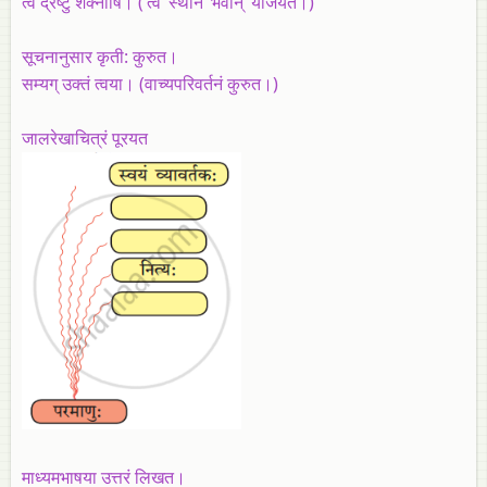
त्वं द्रष्टुं शक्नोषि। (‘त्वं’ स्थाने ‘भवान्’ योजयत।)
सूचनानुसार कृती: कुरुत।
सम्यग् उक्तं त्वया। (वाच्यपरिवर्तनं कुरुत।)
जालरेखाचित्रं पूरयत
माध्यमभाषया उत्तरं लिखत।