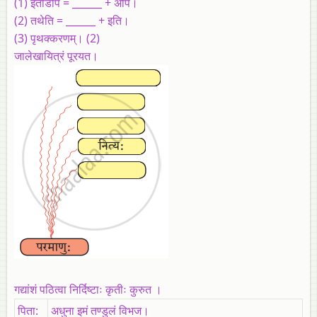
(1) इतोडपि = ______ + अपि।
(2) तथेति = ______ + इति।
(3)
पृथक्करणम्‌
। (2)
जालेखायित्रं पूरयत।
गद्यांशं पठित्वा निर्दिष्टाः कृतीः कुरुत ।
पिता:
अधुना इमं तण्डुलं विभज।