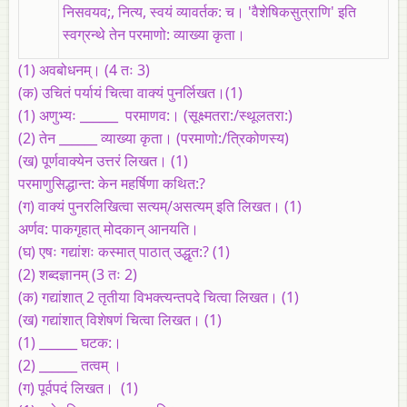
निसवयव;, नित्य, स्वयं व्यावर्तक: च। 'वैशेषिकसुत्राणि' इति
स्वग्रन्थे तेन परमाणो: व्याख्या कृता।
(1)
अवबोधनम्। (4 तः 3)
(क) उचितं पर्यायं चित्वा वाक्यं पुनर्लिखत।(1)
(1) अणुभ्यः ______ परमाणव:। (सूक्ष्मतरा:/स्थूलतरा:)
(2) तेन ______ व्याख्या कृता। (परमाणो:/त्रिकोणस्य)
(ख) पूर्णवाक्येन उत्तरं लिखत। (1)
परमाणुसिद्धान्त: केन महर्षिणा कथित:?
(ग) वाक्यं पुनरलिखित्वा सत्यम्‌/असत्यम्‌ इति लिखत। (1)
अर्णव: पाकगृहात्‌ मोदकान्‌ आनयति।
(घ) एषः गद्यांशः कस्मात्‌ पाठात्‌ उद्धृत:? (1)
(2)
शब्दज्ञानम्‌ (3 तः 2)
(क) गद्यांशात्‌ 2 तृतीया विभक्त्यन्तपदे चित्वा लिखत। (1)
(ख) गद्यांशात्‌ विशेषणं चित्वा लिखत। (1)
(1) ______ घटक:।
(2) ______ तत्वम् ।
(ग) पूर्वपदं लिखत। (1)