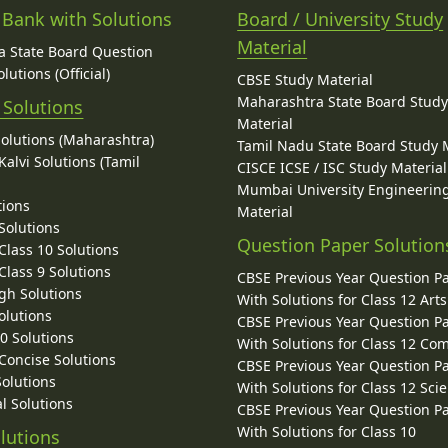
 Bank with Solutions
Board / University Study
Material
 State Board Question
lutions (Official)
CBSE Study Material
Maharashtra State Board Stud
 Solutions
Material
Solutions (Maharashtra)
Tamil Nadu State Board Study 
alvi Solutions (Tamil
CISCE ICSE / ISC Study Material
Mumbai University Engineerin
tions
Material
Solutions
Question Paper Solution
lass 10 Solutions
lass 9 Solutions
CBSE Previous Year Question P
gh Solutions
With Solutions for Class 12 Arts
olutions
CBSE Previous Year Question P
10 Solutions
With Solutions for Class 12 C
 Concise Solutions
CBSE Previous Year Question P
Solutions
With Solutions for Class 12 Sci
l Solutions
CBSE Previous Year Question P
With Solutions for Class 10
lutions