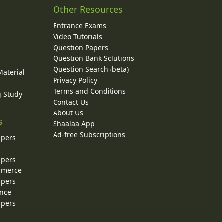
Other Resources
Entrance Exams
Video Tutorials
Question Papers
y
Question Bank Solutions
Question Search (beta)
Material
Privacy Policy
Terms and Conditions
g Study
Contact Us
About Us
s
Shaalaa App
Ad-free Subscriptions
apers
apers
ommerce
apers
ence
apers