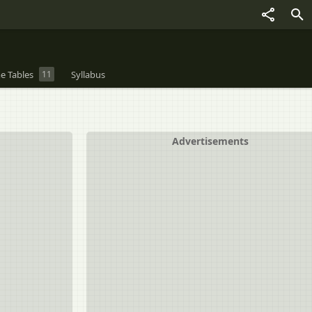
e Tables
11
Syllabus
Advertisements