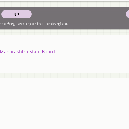
Q 1
त्र आणि स्थूल अर्थशास्त्राचा परिचय - सहसंबंध पूर्ण करा.
 Maharashtra State Board