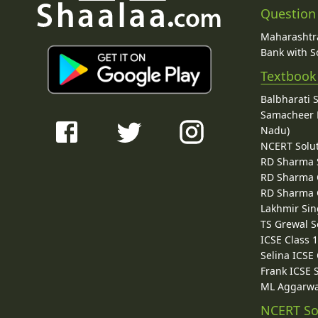
Question
Maharashtra
Bank with So
Textbook
Balbharati 
Samacheer K
Nadu)
NCERT Solu
RD Sharma 
RD Sharma C
RD Sharma C
Lakhmir Sin
TS Grewal S
ICSE Class 
Selina ICSE
Frank ICSE 
ML Aggarwa
NCERT So