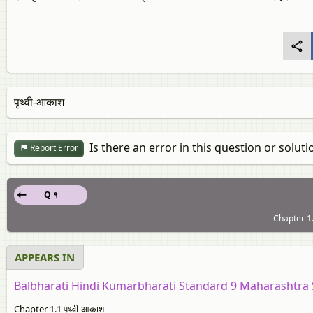
पृथ्‍वी-आकाश
Is there an error in this question or soluti
Report Error
Q १
Chapter 1.1
APPEARS IN
Balbharati Hindi Kumarbharati Standard 9 Maharashtra 
Chapter 1.1 पृथ्‍वी-आकाश