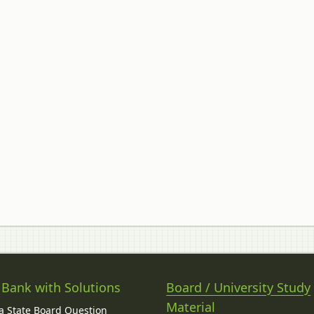
 Bank with Solutions
Board / University Study
Material
 State Board Question