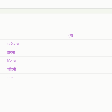
(ब)
उजियारा
झरना
मिठास
चाँदनी
गगन