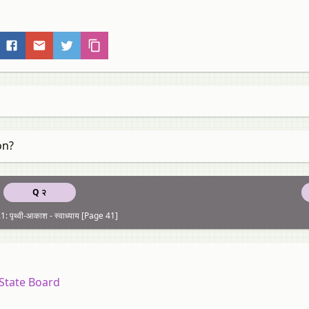
on?
Q २
: पृथ्‍वी-आकाश - स्वाध्याय [Page 41]
State Board