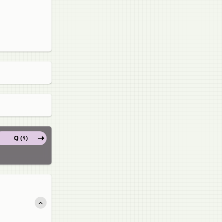
Q (१)