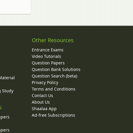
Other Resources
Entrance Exams
Video Tutorials
Question Papers
y
Question Bank Solutions
Question Search (beta)
Material
Privacy Policy
Terms and Conditions
g Study
Contact Us
About Us
s
Shaalaa App
Ad-free Subscriptions
apers
apers