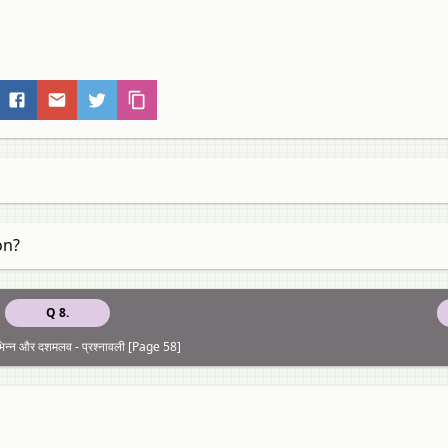
on?
Q 8.
िन्न और दशमलव - प्रश्नावली [Page 58]