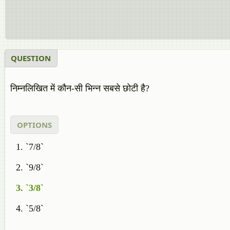
QUESTION
निम्नलिखित में कौन-सी भिन्‍न सबसे छोटी है?
OPTIONS
`7/8`
`9/8`
`3/8`
`5/8`