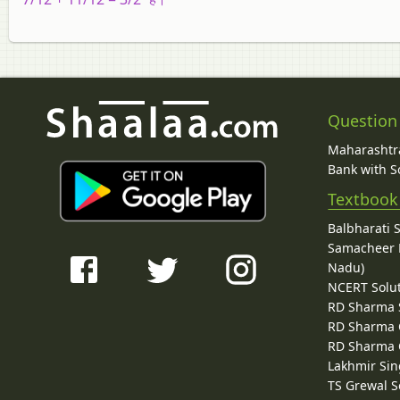
Question
Maharashtra
Bank with So
Textbook
Balbharati 
Samacheer K
Nadu)
NCERT Solu
RD Sharma 
RD Sharma C
RD Sharma C
Lakhmir Sin
TS Grewal S