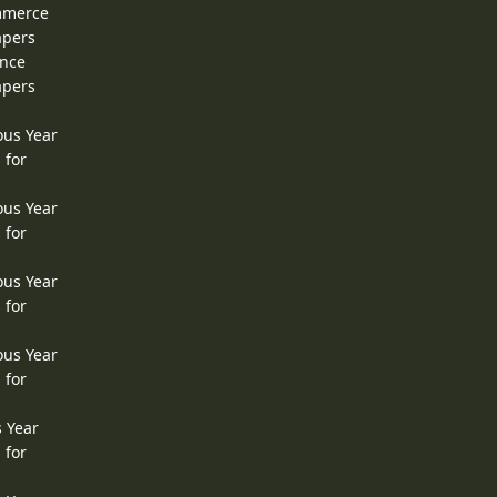
ommerce
apers
ence
apers
ous Year
 for
ous Year
 for
ous Year
 for
ous Year
 for
s Year
 for