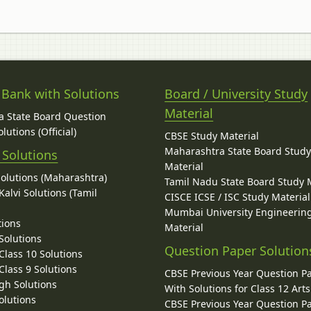
 Bank with Solutions
Board / University Study
Material
 State Board Question
lutions (Official)
CBSE Study Material
Maharashtra State Board Stud
 Solutions
Material
Solutions (Maharashtra)
Tamil Nadu State Board Study 
alvi Solutions (Tamil
CISCE ICSE / ISC Study Material
Mumbai University Engineerin
tions
Material
Solutions
Question Paper Solution
lass 10 Solutions
lass 9 Solutions
CBSE Previous Year Question P
gh Solutions
With Solutions for Class 12 Arts
olutions
CBSE Previous Year Question P