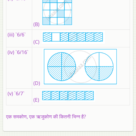
(B)
(iii) `6/6`
(C)
(iv) `6/16`
(D)
(v) `6/7`
(E)
एक समकोण, एक ऋजुकोण की कितनी भिन्‍न है?