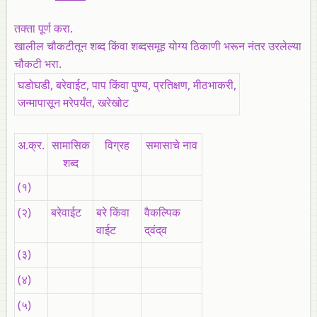
तक्ता पूर्ण करा.
खालील चौकटीतून शब्द किंवा शब्दसमूह योग्य ठिकाणी भरून नंतर उरलेल्या
चौकटी भरा.
घडोघडी, बरेवाईट, पाप किंवा पुण्य, प्रतिक्षण, मीठभाकरी,
जन्मापासून मरेपर्यंत, खरेखोट
अ.क्र.
सामासिक
विग्रह
समासाचे नाव
शब्द
(१)
(२)
बरेवाईट
बरे किंवा
वैकल्पिक
वाईट
द्‌वंद्‌व
(३)
(४)
(५)