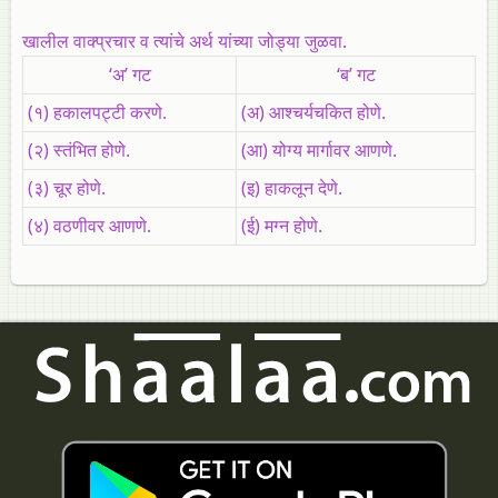
खालील वाक्प्रचार व त्यांचे अर्थ यांच्या जोड्या जुळवा.
‘अ’ गट
‘ब’ गट
(१) हकालपट्टी करणे.
(अ) आश्चर्यचकित होणे.
(२) स्तंभित होणे.
(आ) योग्य मार्गावर आणणे.
(३) चूर होणे.
(इ) हाकलून देणे.
(४) वठणीवर आणणे.
(ई) मग्न होणे.