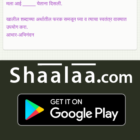
मला आई ______ येताना दिसली.
खालील शब्दाच्या अर्थातील फरक समजून घ्या व त्याचा स्वतंत्र वाक्यात
उपयोग करा.
आभार-अभिनंदन