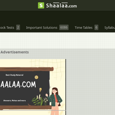
ock Tests
2
Important Solutions
6086
Time Tables
6
Syllab
Advertisements