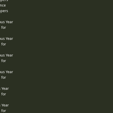
ence
apers
ous Year
 for
ous Year
 for
ous Year
 for
ous Year
 for
s Year
 for
s Year
 for