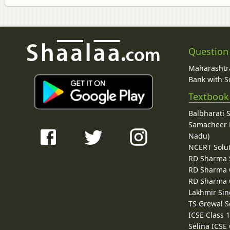
Question
Maharashtra
Bank with So
Textbook
Balbharati 
Samacheer K
Nadu)
NCERT Solu
RD Sharma 
RD Sharma C
RD Sharma C
Lakhmir Sin
TS Grewal S
ICSE Class 
Selina ICSE