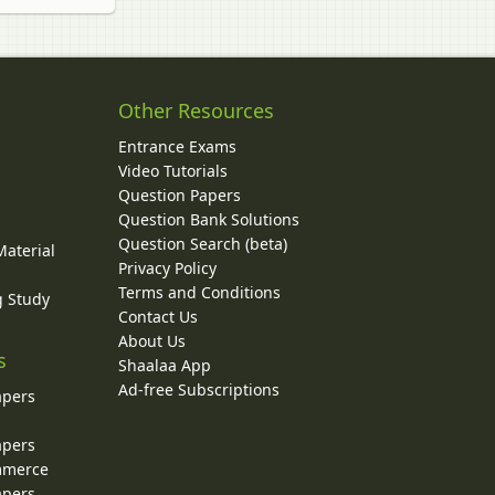
Other Resources
Entrance Exams
Video Tutorials
Question Papers
y
Question Bank Solutions
Question Search (beta)
Material
Privacy Policy
Terms and Conditions
g Study
Contact Us
About Us
s
Shaalaa App
Ad-free Subscriptions
apers
apers
ommerce
apers