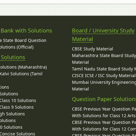
 Bank with Solutions
Board / University Study
Material
 State Board Question
lutions (Official)
CBSE Study Material
Maharashtra State Board Stud
 Solutions
Material
Solutions (Maharashtra)
Tamil Nadu State Board Study 
alvi Solutions (Tamil
CISCE ICSE / ISC Study Material
Mumbai University Engineerin
tions
Material
Solutions
Question Paper Solution
lass 10 Solutions
lass 9 Solutions
CBSE Previous Year Question P
gh Solutions
With Solutions for Class 12 Arts
olutions
CBSE Previous Year Question P
10 Solutions
With Solutions for Class 12 C
 Concise Solutions
CBSE Previous Year Question P