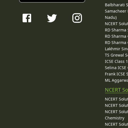
Balbharati 
Samacheer K
Nadu)
NCERT Solu
RD Sharma 
RD Sharma C
RD Sharma C
Lakhmir Sin
TS Grewal S
ICSE Class 
Selina ICSE
Frank ICSE 
ML Aggarwa
NCERT So
NCERT Solut
NCERT Solut
NCERT Solut
Chemistry
NCERT Solut