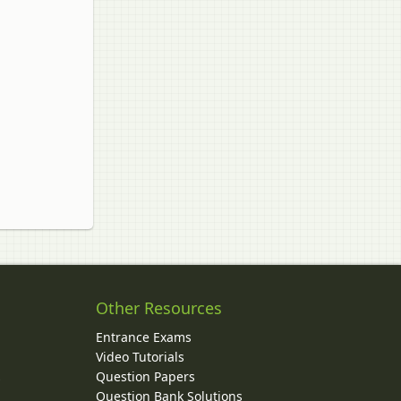
Other Resources
Entrance Exams
Video Tutorials
Question Papers
y
Question Bank Solutions