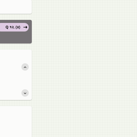
Q १२. (४)