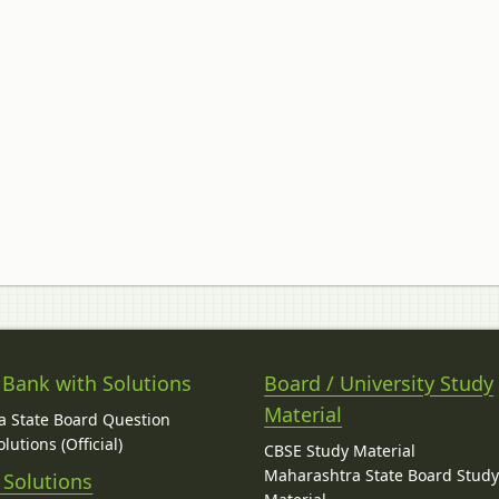
 Bank with Solutions
Board / University Study
Material
 State Board Question
lutions (Official)
CBSE Study Material
Maharashtra State Board Stud
 Solutions