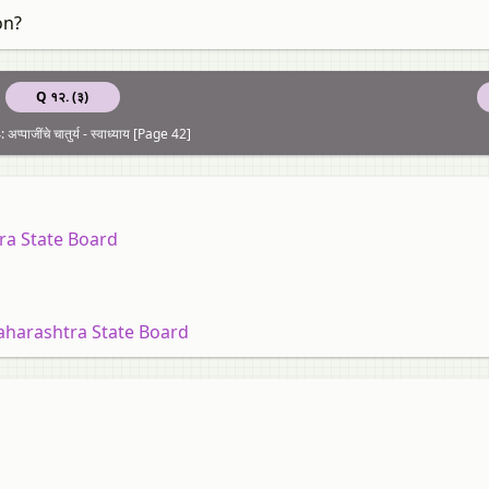
on?
Q १२. (३)
प्पाजींचे चातुर्य - स्वाध्याय [Page 42]
ra State Board
aharashtra State Board