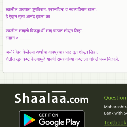
खालील वाक्यात पूर्णविराम, प्रश्नचिन्ह व स्वल्पविराम घाला.
हे ऐकून तुला आनंद झाला का
खालील शब्दाचे विरुद्धार्थी शब्द पाठात शोधून लिहा.
लहान × ______
अधोरेखित केलेल्या अर्थाचा वाक्प्रचार पाठातून शोधून लिहा.
शेतीत खूप कष्ट केल्यामुळे
यावर्षी रामरावांच्या कष्टाला चांगले फळ मिळाले.
Question
Maharashtra
Bank with So
Textbook