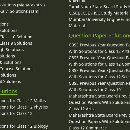
Material
Solutions (Maharashtra)
Tamil Nadu State Board Study 
alvi Solutions (Tamil
CISCE ICSE / ISC Study Material
Mumbai University Engineerin
tions
Material
Solutions
Question Paper Solution
lass 10 Solutions
lass 9 Solutions
CBSE Previous Year Question P
gh Solutions
With Solutions for Class 12 Arts
olutions
CBSE Previous Year Question P
10 Solutions
With Solutions for Class 12 C
 Concise Solutions
CBSE Previous Year Question P
Solutions
With Solutions for Class 12 Sci
l Solutions
CBSE Previous Year Question P
With Solutions for Class 10
lutions
Maharashtra State Board Previ
ions for Class 12 Maths
Question Papers With Solutions
ions for Class 12 Physics
Class 12 Arts
ions for Class 12
Maharashtra State Board Previ
Question Papers With Solutions
ions for Class 12 Biology
Class 12 Commerce