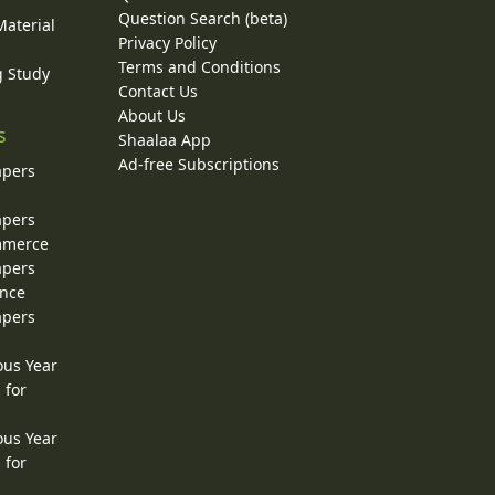
Question Search (beta)
Material
Privacy Policy
Terms and Conditions
g Study
Contact Us
About Us
s
Shaalaa App
Ad-free Subscriptions
apers
apers
ommerce
apers
ence
apers
ous Year
 for
ous Year
 for