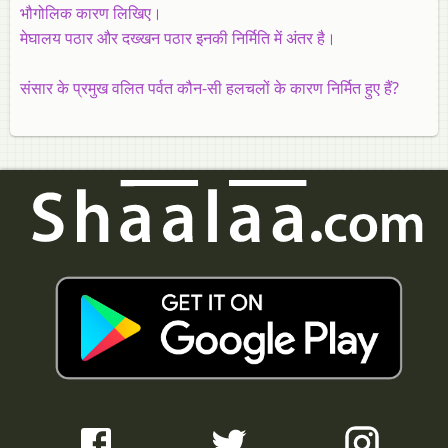
भौगोलिक कारण लिखिए।
मेघालय पठार और दख्खन पठार इनकी निर्मिति में अंतर है।
संसार के प्रमुख वलित पर्वत कौन-सी हलचलों के कारण निर्मित हुए हैं?