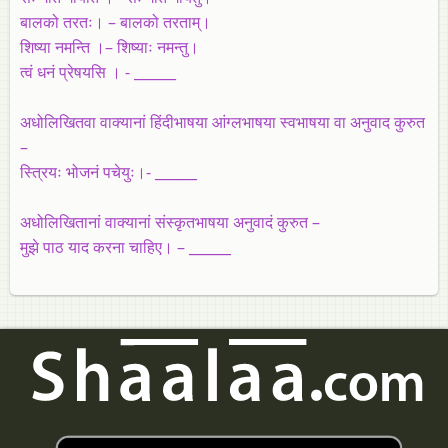
बालको तरतः। – बालको तरताम्।
शिष्या नमन्ति ।– शिष्याः नमन्तु।
त्वं धनं प्रेषयसि । - ______
अधोलिखितवा वाक्यानां हिंदीभाषया आंग्लभाषया स्वभाषया वा अनुवाद कुरुत
–
स्त्रियः भोजनं पचेयुः।- ______
अधोलिखितानां वाक्यानां संस्कृतभाषया अनुवादं कुरुत –
मुझे पाठ याद करना चाहिए। – ______