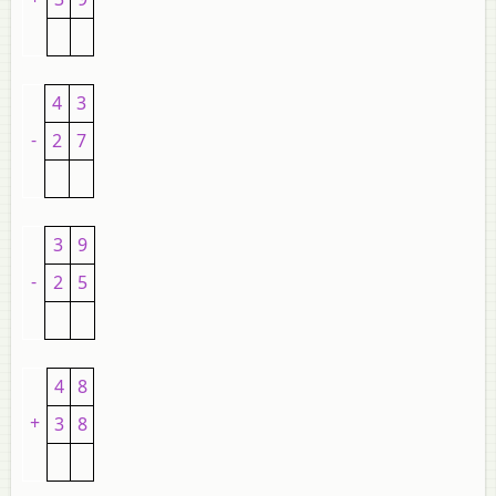
4
3
-
2
7
3
9
-
2
5
4
8
+
3
8