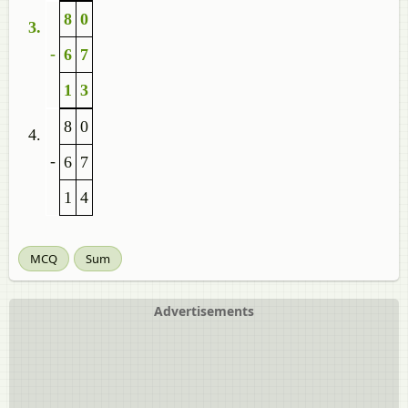
8
0
-
6
7
1
3
8
0
-
6
7
1
4
MCQ
Sum
Advertisements