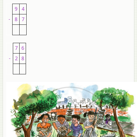
9
4
-
8
7
7
6
-
2
8