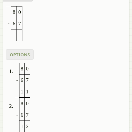
8
0
-
6
7
OPTIONS
8
0
-
6
7
1
1
8
0
-
6
7
1
2