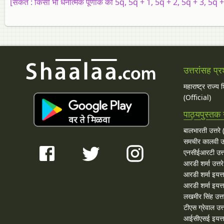
[
संकेत :
किसी भी धनात्मक पूर्णांक को 5q, 5q + 1, 5q + 2, 5q + 3, 5q +
उत्तरांसह प्र
महाराष्ट्र राज्य
(Official)
पाठ्यपुस्तक उ
बालभारती उत्तरे (
समचीर कालवी उत
एनसीईआरटी उत्त
आरडी शर्मा उत्तरे
आरडी शर्मा इयत्त
आरडी शर्मा इयत्ता
लखमीर सिंह उत्त
टीएस ग्रेवाल उत्त
आईसीएसई इयत्ता