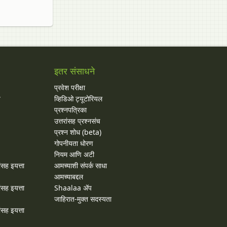
इतर संसाधने
प्रवेश परीक्षा
य
व्हिडिओ ट्यूटोरियल
प्रश्नपत्रिका
उत्तरांसह प्रश्नसंच
प्रश्न शोध (beta)
गोपनीयता धोरण
नियम आणि अटी
ांसह इयत्ता
आमच्याशी संपर्क साधा
आमच्याबद्दल
ांसह इयत्ता
Shaalaa ॲप
जाहिरात-मुक्त सदस्यता
ांसह इयत्ता