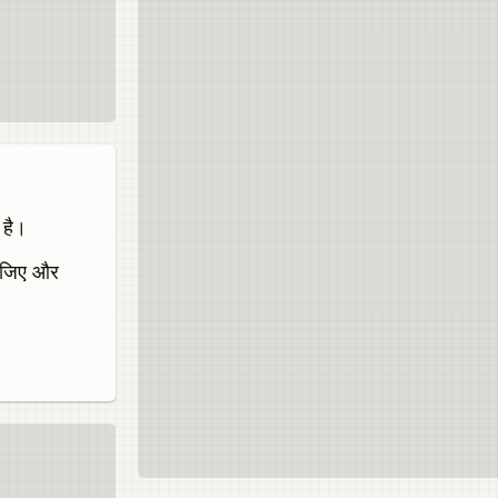
 है।
कीजिए और