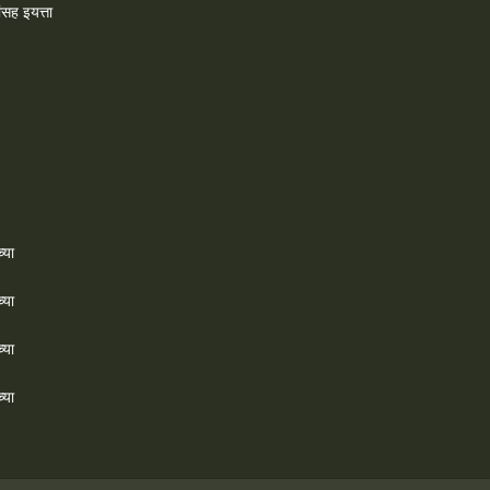
ांसह इयत्ता
्या
्या
्या
्या