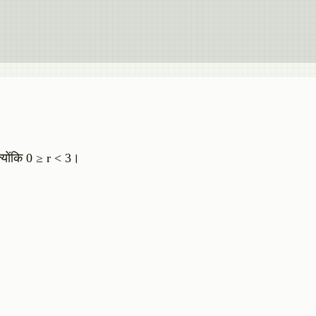
्योंकि 0 ≥ r < 3।