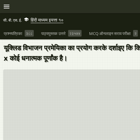
हिंदी माध्यम इयत्ता १०
सी. बी. एस. ई.
प्रश्नपत्रिका
३८८
पाठ्यपुस्तक उत्तरे
२३५७४
MCQ ऑनलाइन सराव परीक्षा
२
यूक्लिड विभाजन प्रमेयिका का प्रयोग करके दर्शाइए कि क
x कोई धनात्मक पूर्णांक है।