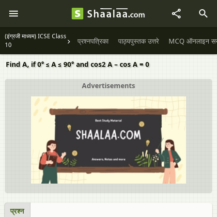
(इंग्रजी माध्यम) ICSE Class
प्रश्नपत्रिका
पाठ्यपुस्तक उत्तरे
MCQ ऑनलाइन सराव
10
Find A, if 0° ≤ A ≤ 90° and cos2 A – cos A = 0
Advertisements
प्रश्न