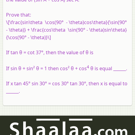
Prove that:
\[\frac{sin\theta \cos(90° - \theta)cos\theta}{\sin(90°
- \theta)} + \frac{cos\theta \sin(90° - \theta)sin\theta}
{\cos(90° - \theta)}\]
If tan θ = cot 37°, then the value of θ is
4
If sin θ + sin² θ = 1 then cos² θ + cos
θ is equal ______.
If x tan 45° sin 30° = cos 30° tan 30°, then x is equal to
______.