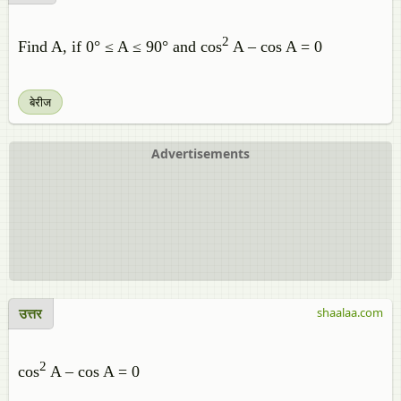
2
Find A, if 0° ≤ A ≤ 90° and cos
A – cos A = 0
बेरीज
Advertisements
उत्तर
shaalaa.com
2
cos
A – cos A = 0