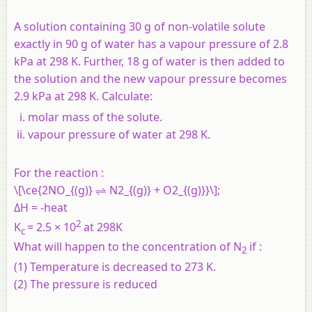
A solution containing 30 g of non-volatile solute
exactly in 90 g of water has a vapour pressure of 2.8
kPa at 298 K. Further, 18 g of water is then added to
the solution and the new vapour pressure becomes
2.9 kPa at 298 K. Calculate:
molar mass of the solute.
vapour pressure of water at 298 K.
For the reaction :
\[\ce{2NO_{(g)} ⇌ N2_{(g)} + O2_{(g)}}\];
ΔH = -heat
2
K
= 2.5 × 10
at 298K
c
What will happen to the concentration of N
if :
2
(1) Temperature is decreased to 273 K.
(2) The pressure is reduced