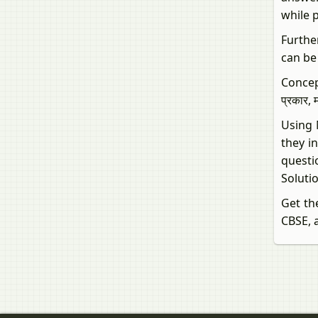
while 
Furthe
can be
Concep
प्रकार, 
Using N
they i
questi
Soluti
Get the
CBSE, 