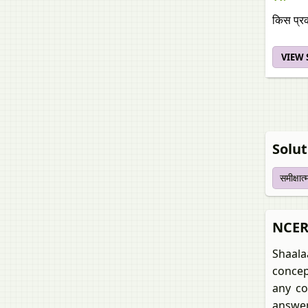
किस प्रक
VIEW
Soluti
समीक्षात
NCERT 
Shaala
concep
any co
answer