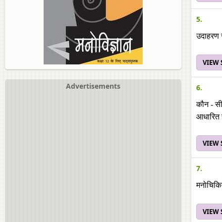
5.
उदाहरण स
VIEW
Advertisements
6.
कौन - सी 
आधारित 
VIEW
7.
मनोचिकित
VIEW