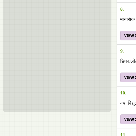
8.
मानसिक र
VIEW
9.
छिपकली/त
VIEW
10.
क्या विद्
VIEW
11.