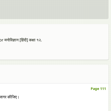
विज्ञान [हिंदी] कक्षा १२.
Page 111
व उजागर कीजिए।