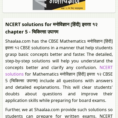
NCERT solutions for मनोविज्ञान [हिंदी] इयत्ता १२
chapter 5 - चिकित्सा उपागम
Shaalaa.com has the CBSE Mathematics मनोविज्ञान [हिंदी]
इयत्ता १२ CBSE solutions in a manner that help students
grasp basic concepts better and faster. The detailed,
step-by-step solutions will help you understand the
concepts better and clarify any confusion.
NCERT
solutions
for Mathematics मनोविज्ञान [हिंदी] इयत्ता १२ CBSE
5 (चिकित्सा उपागम) include all questions with answers
and detailed explanations. This will clear students'
doubts about questions and improve their
application skills while preparing for board exams.
Further, we at Shaalaa.com provide such solutions so
students can prepare for written exams. NCERT