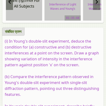
वीडियो ट्यूटोरियल For
Interference of Light
Interference o
All Subjects
Waves and Young’s
Waves and Y
Experiment
Experime
01:35:44
video tutorial
video tuto
संबंधित प्रश्न
(i) In Young's double-slit experiment, deduce the
condition for (a) constructive and (b) destructive
interferences at a point on the screen. Draw a graph
showing variation of intensity in the interference
pattern against position 'x' on the screen.
(b) Compare the interference pattern observed in
Young's double-slit experiment with single-slit
diffraction pattern, pointing out three distinguishing
features.