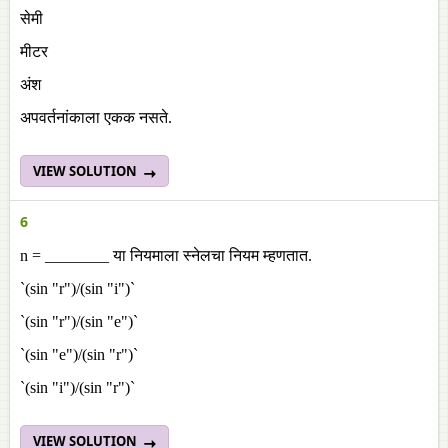
सेमी
मीटर
अंश
अपवर्तनांकाला एकक नसते.
VIEW SOLUTION
6
n = ________ या नियमाला स्नेलचा नियम म्हणतात.
`(sin "r")/(sin "i")`
`(sin "r")/(sin "e")`
`(sin "e")/(sin "r")`
`(sin "i")/(sin "r")`
VIEW SOLUTION