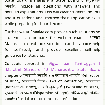
State Board Maharashtra State Board 6 (प्रकाशाचे
अपवर्तन) include all questions with answers and
detailed explanations. This will clear students' doubts
about questions and improve their application skills
while preparing for board exams.
Further, we at Shaalaa.com provide such solutions so
students can prepare for written exams. SCERT
Maharashtra textbook solutions can be a core help
for self-study and provide excellent self-help
guidance for students.
Concepts covered in
Vigyan aani Tantragyan 1
[Marathi] Standard 10 Maharashtra State Board
chapter 6 प्रकाशाचे अपवर्तन are प्रकाशाचे अपवर्तन (Refraction
of light), अपवर्तनाचे नियम (Laws of Refraction), अपवर्तनांक
(Refractive index), ताऱ्यांचे लुकलुकणे (Twinkling of stars),
प्रकाशाचे अपस्‍करण (Dispersion of light), आंशिक व पूर्ण आंतरिक
परावर्तन (Partial and total internal reflection).