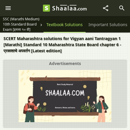
SSC (Marathi Medium)
10th Standard Board
Question Papers
Textbook Solutions
Important Solutions
Exam [इयत्ता १० वी]
SCERT Maharashtra solutions for Vigyan aani Tantragyan 1
[Marathi] Standard 10 Maharashtra State Board chapter 6 -
प्रकाशाचे अपवर्तन [Latest edition]
Advertisements