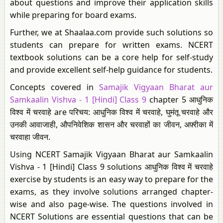
about questions and improve their application skills
while preparing for board exams.
Further, we at Shaalaa.com provide such solutions so
students can prepare for written exams. NCERT
textbook solutions can be a core help for self-study
and provide excellent self-help guidance for students.
Concepts covered in
Samajik Vigyaan Bharat aur
Samkaalin Vishva - 1 [Hindi] Class 9
chapter 5 आधुनिक
विश्व में चरवाहे are परिचय: आधुनिक विश्व में चरवाहे, घुमंतू चरवाहे और
उनकी आवाजाही, औपनिवेशिक शासन और चरवाहों का जीवन, अफ़्रीका में
चरवाहा जीवन.
Using NCERT Samajik Vigyaan Bharat aur Samkaalin
Vishva - 1 [Hindi] Class 9 solutions आधुनिक विश्व में चरवाहे
exercise by students is an easy way to prepare for the
exams, as they involve solutions arranged chapter-
wise and also page-wise. The questions involved in
NCERT Solutions are essential questions that can be