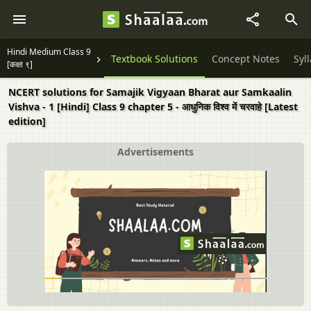
Hindi Medium Class 9
Textbook Solutions
Concept Notes
Syl
[कक्षा ९]
NCERT solutions for Samajik Vigyaan Bharat aur Samkaalin
Vishva - 1 [Hindi] Class 9 chapter 5 - आधुनिक विश्व में चरवाहे [Latest
edition]
Advertisements