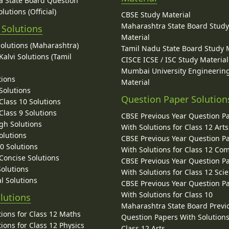
 State Board Question
lutions (Official)
CBSE Study Material
Maharashtra State Board Stud
 Solutions
Material
Solutions (Maharashtra)
Tamil Nadu State Board Study 
alvi Solutions (Tamil
CISCE ICSE / ISC Study Material
Mumbai University Engineerin
tions
Material
Solutions
Question Paper Solution
lass 10 Solutions
lass 9 Solutions
CBSE Previous Year Question P
gh Solutions
With Solutions for Class 12 Arts
olutions
CBSE Previous Year Question P
10 Solutions
With Solutions for Class 12 C
 Concise Solutions
CBSE Previous Year Question P
Solutions
With Solutions for Class 12 Sci
l Solutions
CBSE Previous Year Question P
With Solutions for Class 10
lutions
Maharashtra State Board Previ
ions for Class 12 Maths
Question Papers With Solutions
ions for Class 12 Physics
Class 12 Arts