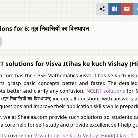
ons for 6: मूल निवासियों का विस्थापन
 solutions for Visva Itihas ke kuch Vishay [Hindi]
a.com has the CBSE Mathematics Visva Itihas ke kuch Visha
ts grasp basic concepts better and faster. The detailed
ts better and clarify any confusion.
NCERT solutions
for M
(मूल निवासियों का विस्थापन) include all questions with answers
questions and improve their application skills while prepar
r, we at Shaalaa.com provide such solutions so students c
 a core help for self-study and provide excellent self-help g
ts covered in
Visva Itihas ke kuch Vishay [Hindi] Class 11
c