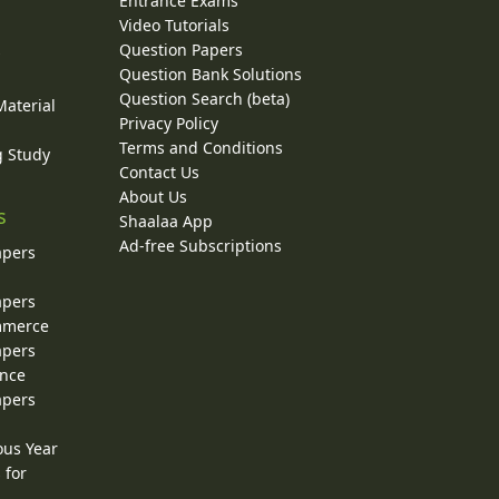
Entrance Exams
Video Tutorials
Question Papers
y
Question Bank Solutions
Question Search (beta)
Material
Privacy Policy
Terms and Conditions
g Study
Contact Us
About Us
s
Shaalaa App
Ad-free Subscriptions
apers
apers
ommerce
apers
ence
apers
ous Year
 for