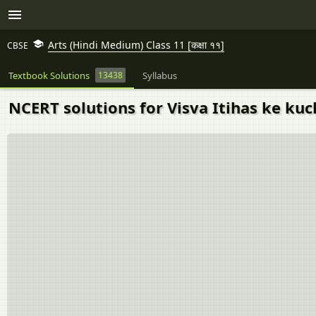
Arts (Hindi Medium) Class 11 [कक्षा ११]
CBSE
Textbook Solutions
13438
Syllabus
NCERT solutions for Visva Itihas ke kuch Vi