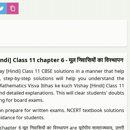
 Class 11 chapter 6 - मूल निवासियों का विस्थापन
y [Hindi] Class 11 CBSE solutions in a manner that help
, step-by-step solutions will help you understand the
athematics Visva Itihas ke kuch Vishay [Hindi] Class 11
 and detailed explanations. This will clear students' doubts
ing for board exams.
an prepare for written exams. NCERT textbook solutions
uidance for students.
hapter 6 मूल निवासियों का विस्थापन are यूरोपीय साम्राज्यवाद, उत्तरी