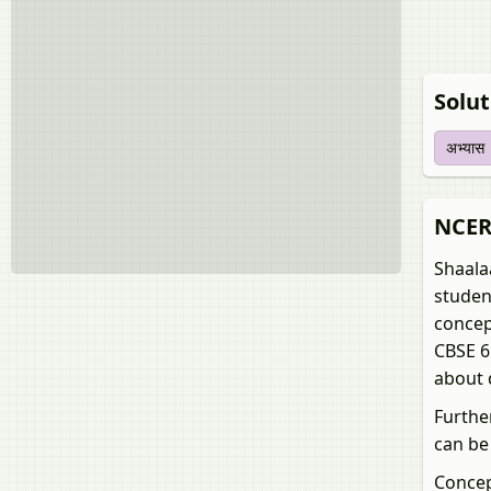
Soluti
अभ्यास
NCERT
Shaala
studen
concep
CBSE 6 
about 
Furthe
can be
Concep