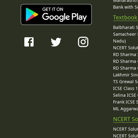
Maharashtra
Bank with So
Textbook
Balbharati 
Samacheer K
Nadu)
NCERT Solu
RD Sharma 
RD Sharma C
RD Sharma C
Lakhmir Sin
TS Grewal S
ICSE Class 
Selina ICSE
Frank ICSE 
ML Aggarwa
NCERT So
NCERT Solut
NCERT Solut