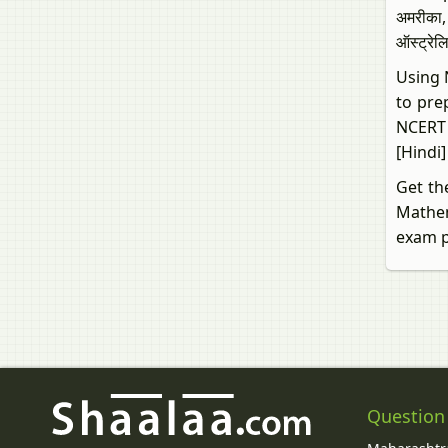
अमरीका, 
ऑस्ट्रेल
Using N
to pre
NCERT 
[Hindi
Get the
Mathem
exam p
Question