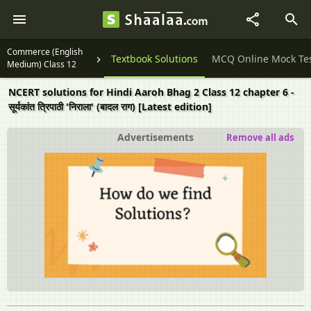
Commerce (English
Question Papers
Textbook Solutions
MCQ Online Mock Te
Medium) Class 12
NCERT solutions for Hindi Aaroh Bhag 2 Class 12 chapter 6 -
सूर्यकांत त्रिपाठी 'निराला' (बादल राग) [Latest edition]
Advertisements
Remove all ads