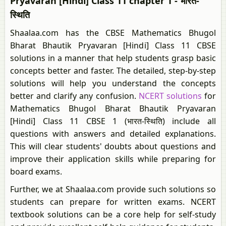
Pryavaran [Hindi] Class 11 chapter 1 - भारत-
स्थिति
Shaalaa.com has the CBSE Mathematics Bhugol
Bharat Bhautik Pryavaran [Hindi] Class 11 CBSE
solutions in a manner that help students grasp basic
concepts better and faster. The detailed, step-by-step
solutions will help you understand the concepts
better and clarify any confusion.
NCERT solutions
for
Mathematics Bhugol Bharat Bhautik Pryavaran
[Hindi] Class 11 CBSE 1 (भारत-स्थिति) include all
questions with answers and detailed explanations.
This will clear students' doubts about questions and
improve their application skills while preparing for
board exams.
Further, we at Shaalaa.com provide such solutions so
students can prepare for written exams. NCERT
textbook solutions can be a core help for self-study