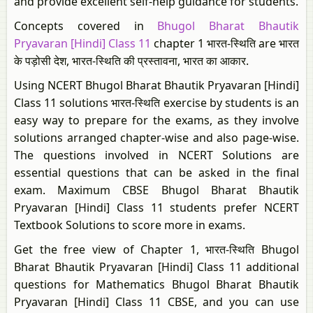
and provide excellent self-help guidance for students.
Concepts covered in
Bhugol Bharat Bhautik
Pryavaran [Hindi] Class 11
chapter 1 भारत-स्थिति are भारत
के पड़ोसी देश, भारत-स्थिति की प्रस्तावना, भारत का आकार.
Using NCERT Bhugol Bharat Bhautik Pryavaran [Hindi]
Class 11 solutions भारत-स्थिति exercise by students is an
easy way to prepare for the exams, as they involve
solutions arranged chapter-wise and also page-wise.
The questions involved in NCERT Solutions are
essential questions that can be asked in the final
exam. Maximum CBSE Bhugol Bharat Bhautik
Pryavaran [Hindi] Class 11 students prefer NCERT
Textbook Solutions to score more in exams.
Get the free view of Chapter 1, भारत-स्थिति Bhugol
Bharat Bhautik Pryavaran [Hindi] Class 11 additional
questions for Mathematics Bhugol Bharat Bhautik
Pryavaran [Hindi] Class 11 CBSE, and you can use