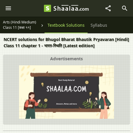
Arts (Hindi Medium)
Textbook Solutions
Syllabus
Class 11 [कक्षा ११]
NCERT solutions for Bhugol Bharat Bhautik Pryavaran [Hindi]
Class 11 chapter 1 - भारत-स्थिति [Latest edition]
Advertisements