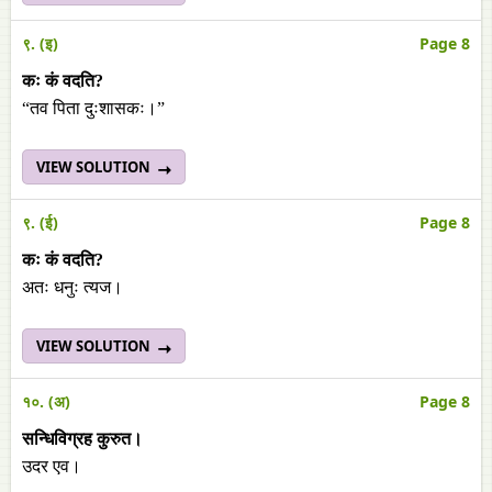
९. (इ)
Page 8
कः कं वदति?
“तव पिता दुःशासकः।”
VIEW SOLUTION
९. (ई)
Page 8
कः कं वदति?
अतः धनुः त्यज।
VIEW SOLUTION
१०. (अ)
Page 8
सन्धिविग्रह कुरुत।
उदर एव।