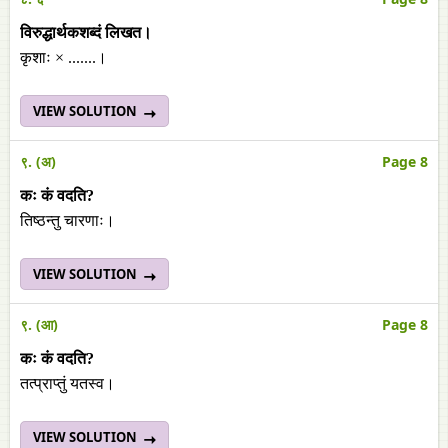
विरुद्धार्थकशब्दं लिखत।
कृशाः × .......।
VIEW SOLUTION
९. (अ)
Page 8
कः कं वदति?
तिष्ठन्तु चारणाः।
VIEW SOLUTION
९. (आ)
Page 8
कः कं वदति?
तत्प्राप्तुं यतस्व।
VIEW SOLUTION