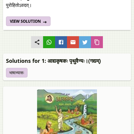
पुरोहितोऽवदत्‌।
VIEW SOLUTION
Solutions for 1: आद्यकृषकः पृथुवैन्यः।(गद्यम्‌)
भाषाभ्यासः