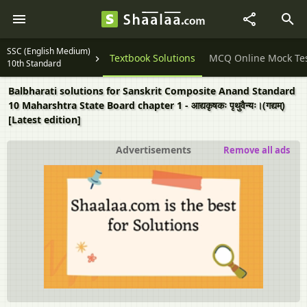
SSC (English Medium)
Question Papers
Textbook Solutions
MCQ Online Mock Te
10th Standard
Balbharati solutions for Sanskrit Composite Anand Standard
10 Maharshtra State Board chapter 1 - आद्यकृषकः पृथुवैन्यः।(गद्यम्‌)
[Latest edition]
Advertisements
Remove all ads