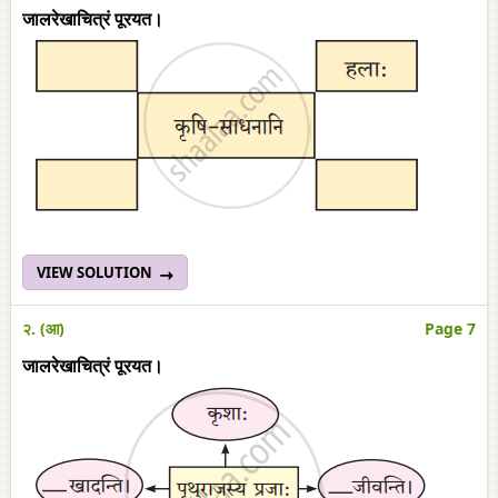
जालरेखाचित्रं पूरयत।
VIEW SOLUTION
२. (आ)
Page 7
जालरेखाचित्रं पूरयत।