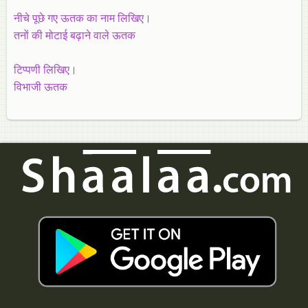
नीचे पूछे गए ऊतक का नाम लिखिए।
तनों की मोटाई बढ़ाने वाले ऊतक
टिप्पणी लिखिए।
विभाजी ऊतक