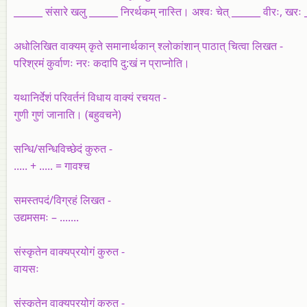
______ संसारे खलु ______ निरर्थकम् नास्ति। अश्वः चेत् ______ वीरः, खरः
अधोलिखित वाक्यम् कृते समानार्थकान् श्लोकांशान् पाठात् चित्वा लिखत -
परिश्रमं कुर्वाणः नरः कदापि दु:खं न प्राप्नोति।
यथानिर्देशं परिवर्तनं विधाय वाक्यं रचयत -
गुणी गुणं जानाति। (बहुवचने)
सन्धि/सन्धिविच्छेदं कुरुत -
..... + ..... = गावश्च
समस्तपदं/विग्रहं लिखत -
उद्यमसमः – .......
संस्कृतेन वाक्यप्रयोगं कुरुत -
वायसः
संस्कृतेन वाक्यप्रयोगं कुरुत -