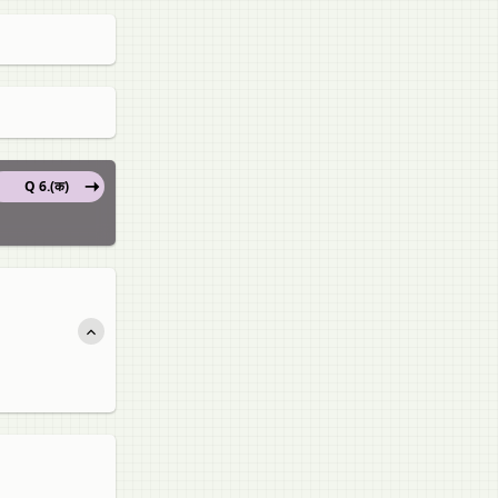
Q 6.(क)