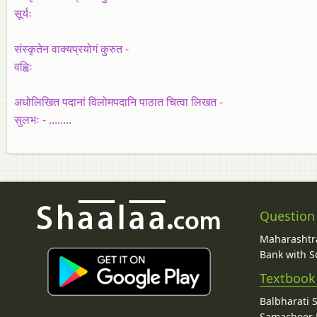
सूर्यः
संस्कृतेन वाक्यप्रयोगं कुरुत -
वह्विः
अधोलिखित पदानां विलोमपदानि पाठात चित्वा लिखत -
सुलभः - ........
Question
Maharashtra
Bank with So
Textbook
Balbharati 
Samacheer K