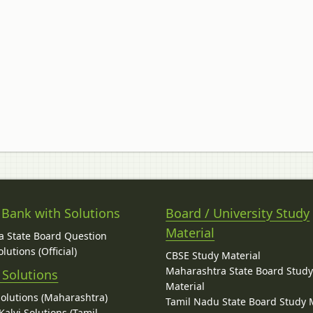
 Bank with Solutions
Board / University Study
Material
 State Board Question
lutions (Official)
CBSE Study Material
Maharashtra State Board Stud
 Solutions
Material
Solutions (Maharashtra)
Tamil Nadu State Board Study 
alvi Solutions (Tamil