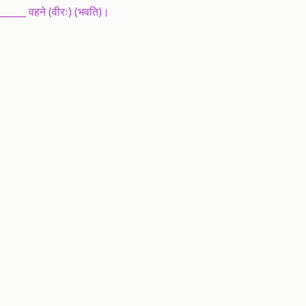
 ______ वहने (वीरः) (भवति)।