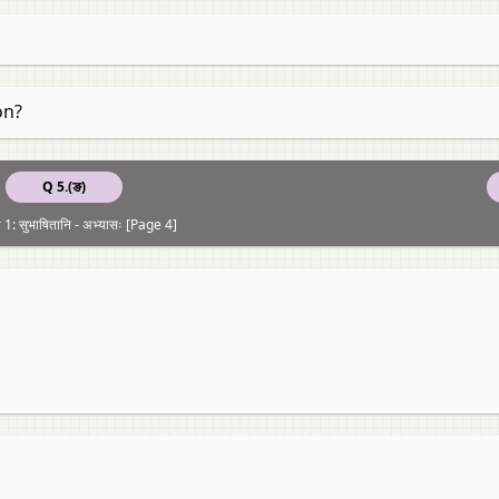
on?
Q 5.(ङ)
1: सुभाषितानि - अभ्यासः [Page 4]