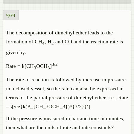
प्रश्न
The decomposition of dimethyl ether leads to the
formation of CH
, H
and CO and the reaction rate is
4
2
given by:
3/2
Rate = k[CH
OCH
]
3
3
The rate of reaction is followed by increase in pressure
in a closed vessel, so the rate can also be expressed in
terms of the partial pressure of dimethyl ether, i.e., Rate
= \[\ce{k(P_{CH_3OCH_3})^{3/2}}\].
If the pressure is measured in bar and time in minutes,
then what are the units of rate and rate constants?