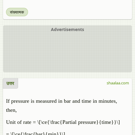
संख्यात्मक
Advertisements
उत्तर
shaalaa.com
If pressure is measured in bar and time in minutes,
then,
Unit of rate = \[\ce{\frac{Partial pressure}{time}}\]
= \[\ce{\frac{bar}{min}}\]