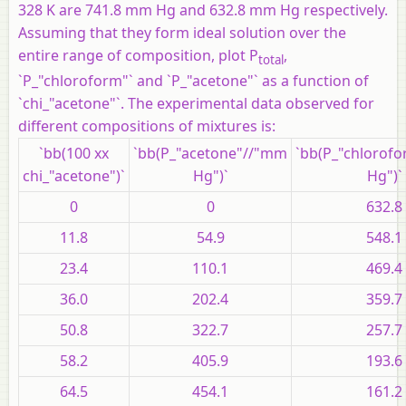
328 K are 741.8 mm Hg and 632.8 mm Hg respectively.
Assuming that they form ideal solution over the
entire range of composition, plot P
,
total
`P_"chloroform"` and `P_"acetone"` as a function of
`chi_"acetone"`. The experimental data observed for
different compositions of mixtures is:
`bb(100 xx
`bb(P_"acetone"//"mm
`bb(P_"chlorof
chi_"acetone")`
Hg")`
Hg")`
0
0
632.8
11.8
54.9
548.1
23.4
110.1
469.4
36.0
202.4
359.7
50.8
322.7
257.7
58.2
405.9
193.6
64.5
454.1
161.2