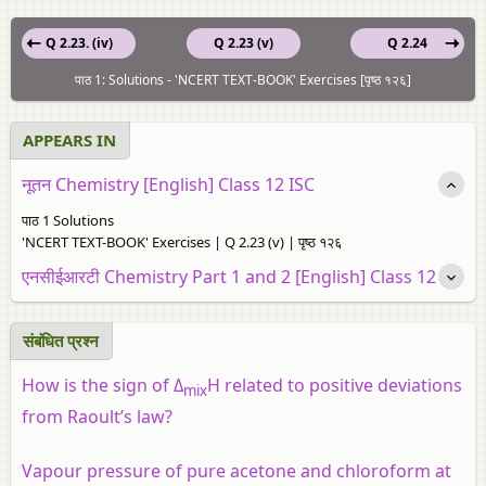
Q 2.23. (iv)
Q 2.23 (v)
Q 2.24
पाठ 1: Solutions - 'NCERT TEXT-BOOK' Exercises [पृष्ठ १२६]
APPEARS IN
नूतन Chemistry [English] Class 12 ISC
पाठ 1 Solutions
'NCERT TEXT-BOOK' Exercises | Q 2.23 (v) | पृष्ठ १२६
एनसीईआरटी Chemistry Part 1 and 2 [English] Class 12
संबंधित प्रश्‍न
How is the sign of Δ
H related to positive deviations
mix
from Raoult’s law?
Vapour pressure of pure acetone and chloroform at