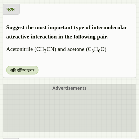
प्रश्न
Suggest the most important type of intermolecular
attractive interaction in the following pair.
Acetonitrile (CH
CN) and acetone (C
H
O)
3
3
6
अति संक्षिप्त उत्तर
Advertisements