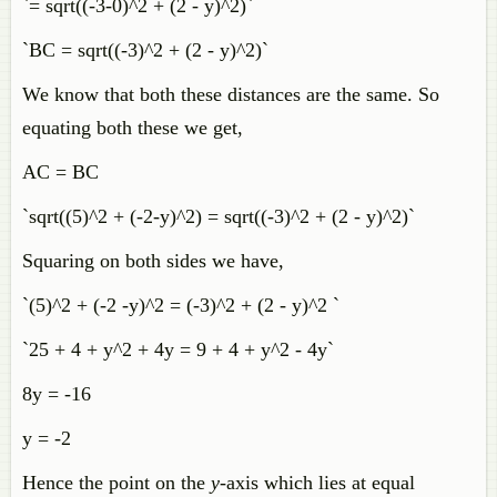
`= sqrt((-3-0)^2 + (2 - y)^2)`
`BC = sqrt((-3)^2 + (2 - y)^2)`
We know that both these distances are the same. So
equating both these we get,
AC = BC
`sqrt((5)^2 + (-2-y)^2) = sqrt((-3)^2 + (2 - y)^2)`
Squaring on both sides we have,
`(5)^2 + (-2 -y)^2 = (-3)^2 + (2 - y)^2 `
`25 + 4 + y^2 + 4y = 9 + 4 + y^2 - 4y`
8y = -16
y = -2
Hence the point on the
y
-axis which lies at equal