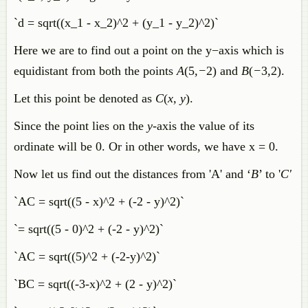
`d = sqrt((x_1 - x_2)^2 + (y_1 - y_2)^2)`
Here we are to find out a point on the y−axis which is
equidistant from both the points
A
(5
,
−
2) and
B
(
−
3
,
2).
Let this point be denoted as
C
(
x, y
).
Since the point lies on the
y
-axis the value of its
ordinate will be 0. Or in other words, we have x = 0.
Now let us find out the distances from 'A' and ‘
B
’ to '
C'
`AC = sqrt((5 - x)^2 + (-2 - y)^2)`
`= sqrt((5 - 0)^2 + (-2 - y)^2)`
`AC = sqrt((5)^2 + (-2-y)^2)`
`BC = sqrt((-3-x)^2 + (2 - y)^2)`