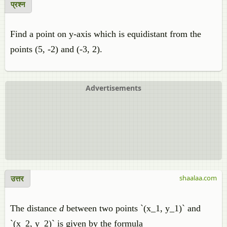
प्रश्न
Find a point on y-axis which is equidistant from the
points (5, -2) and (-3, 2).
Advertisements
उत्तर
shaalaa.com
The distance
d
between two points `(x_1, y_1)` and
`(x_2, y_2)` is given by the formula