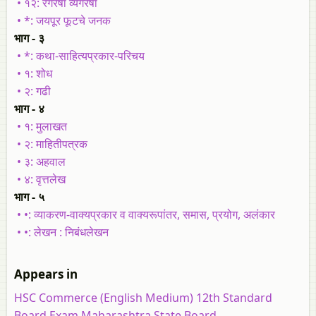
• १२: रंगरेषा व्यंगरेषा
• *: जयपूर फूटचे जनक
भाग - ३
• *: कथा-साहित्यप्रकार-परिचय
• १: शोध
• २: गढी
भाग - ४
• १: मुलाखत
• २: माहितीपत्रक
• ३: अहवाल
• ४: वृत्तलेख
भाग - ५
• •: व्याकरण-वाक्यप्रकार व वाक्यरूपांतर, समास, प्रयोग, अलंकार
• •: लेखन : निबंधलेखन
Appears in
HSC Commerce (English Medium) 12th Standard
Board Exam Maharashtra State Board