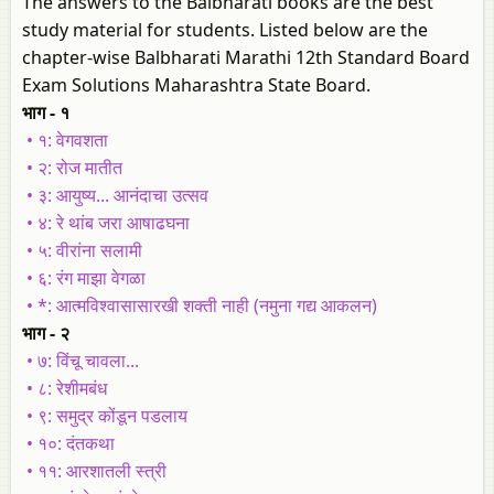
The answers to the Balbharati books are the best
study material for students. Listed below are the
chapter-wise Balbharati Marathi 12th Standard Board
Exam Solutions Maharashtra State Board.
भाग - १
• १: वेगवशता
• २: रोज मातीत
• ३: आयुष्य... आनंदाचा उत्सव
• ४: रे थांब जरा आषाढघना
• ५: वीरांना सलामी
• ६: रंग माझा वेगळा
• *: आत्मविश्वासासारखी शक्ती नाही (नमुना गद्य आकलन)
भाग - २
• ७: विंचू चावला...
• ८: रेशीमबंध
• ९: समुद्र कोंडून पडलाय
• १०: दंतकथा
• ११: आरशातली स्त्री