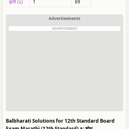
कृती (६)
1
69
Advertisements
ADVERTISEMENT
Balbharati Solutions for 12th Standard Board
Exam Marathi (12th Standard) १: शोध