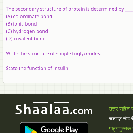
The secondary structure of protein is determined by ____
(A) co-ordinate bond
(B) ionic bond
(C) hydrogen bond
(D) covalent bond
Write the structure of simple triglycerides.
State the function of insulin.
उत्तर सहित प्
महाराष्ट्र स्टेट 
पाठ्यपुस्तक 