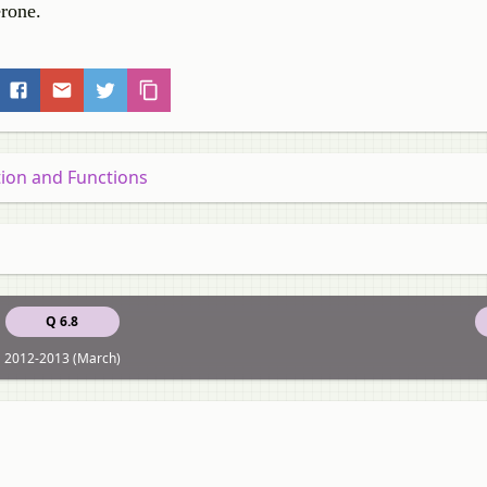
erone.
ation and Functions
Q 6.8
2012-2013 (March)