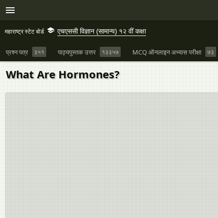
एचएससी विज्ञान (सामान्य) १२ वीं कक्षा
महाराष्ट्र स्टेट बोर्ड
प्रश्न पत्र
३५१
पाठ्यपुस्तक उत्तर
१३३५७
MCQ ऑनलाइन अभ्यास परीक्षा
७३
What Are Hormones?