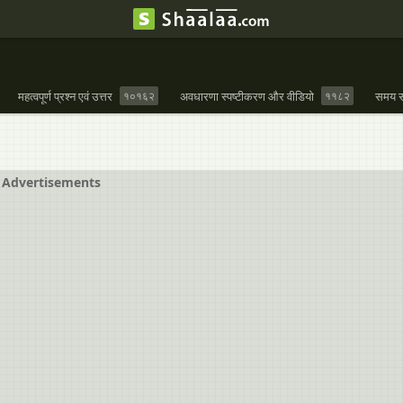
महत्वपूर्ण प्रश्न एवं उत्तर
१०१६२
अवधारणा स्पष्टीकरण और वीडियो
११८२
समय स
Advertisements